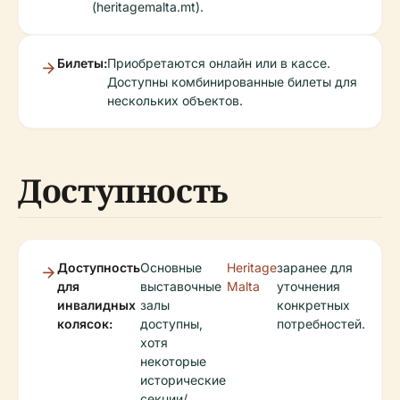
(heritagemalta.mt).
Билеты:
Приобретаются онлайн или в кассе.
Доступны комбинированные билеты для
нескольких объектов.
Доступность
Доступность
Основные
Heritage
заранее для
для
выставочные
Malta
уточнения
инвалидных
залы
конкретных
колясок:
доступны,
потребностей.
хотя
некоторые
исторические
секции/