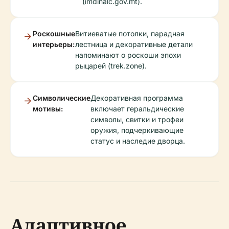
(imdinalc.gov.mt).
Роскошные
Витиеватые потолки, парадная
интерьеры:
лестница и декоративные детали
напоминают о роскоши эпохи
рыцарей (trek.zone).
Символические
Декоративная программа
мотивы:
включает геральдические
символы, свитки и трофеи
оружия, подчеркивающие
статус и наследие дворца.
Адаптивное