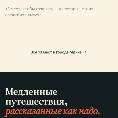
PLACE
13 мест, чтобы открыть — некоторые стоит
Дворец
соединить вместе.
Великого
PLACE
PLACE
Собор Святого
Сент-Полс-Бэй
Магистра
PLACE
Таршин
Павла
Все 13 мест в городе Мдина
Медленные
путешествия,
рассказанные как надо.