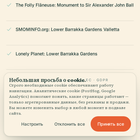
The Folly Flâneuse: Monument to Sir Alexander John Ball
SMOMINFO.org: Lower Barrakka Gardens Valletta
Lonely Planet: Lower Barrakka Gardens
Times of Malta: Alexander Ball Monument Restored
Небольшая просьба о cookie.
ЕС · GDPR
Строго необходимые cookie обеспечивают работу
навигации. Аналитические cookie (PostHog, Google
Analytics) помогают понять, какие страницы работают —
только агрегированные данные, без рекламы и продажи.
Lovemalta.com: 8 Unmissable Valletta Monuments
Вы можете изменить выбор в любой момент в подвале
сайта.
Принять все
Настроить
Отклонить все
Trek Zone: Monument to Sir Alexander Ball