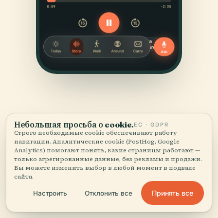
Небольшая просьба о cookie.
ЕС · GDPR
Строго необходимые cookie обеспечивают работу
навигации. Аналитические cookie (PostHog, Google
ИСТОЧНИКИ
Analytics) помогают понять, какие страницы работают —
Проверено
и показано.
только агрегированные данные, без рекламы и продажи.
Вы можете изменить выбор в любой момент в подвале
сайта.
Исследовано и написано редакцией Audiala по
Принять все
Настроить
Отклонить все
историческим документам, архитектурным архивам
и местным знаниям.