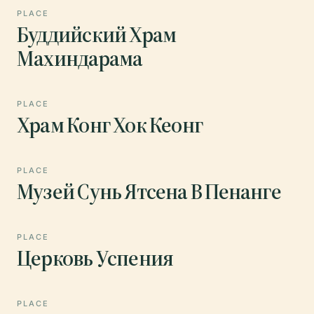
PLACE
Буддийский Храм
Махиндарама
PLACE
Храм Конг Хок Кеонг
PLACE
Музей Сунь Ятсена В Пенанге
PLACE
Церковь Успения
PLACE