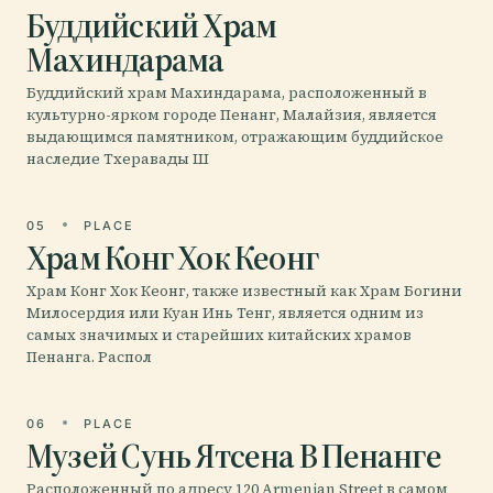
Буддийский Храм
Махиндарама
Буддийский храм Махиндарама, расположенный в
культурно-ярком городе Пенанг, Малайзия, является
выдающимся памятником, отражающим буддийское
наследие Тхеравады Ш
05
PLACE
Храм Конг Хок Кеонг
Храм Конг Хок Кеонг, также известный как Храм Богини
Милосердия или Куан Инь Тенг, является одним из
самых значимых и старейших китайских храмов
Пенанга. Распол
06
PLACE
Музей Сунь Ятсена В Пенанге
Расположенный по адресу 120 Armenian Street в самом