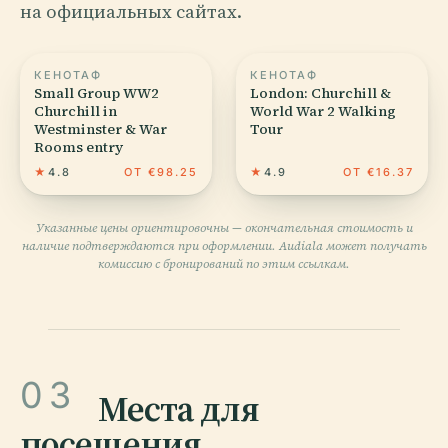
на официальных сайтах.
КЕНОТАФ
КЕНОТАФ
Small Group WW2
London: Churchill &
Churchill in
World War 2 Walking
Westminster & War
Tour
Rooms entry
★
4.8
ОТ €98.25
★
4.9
ОТ €16.37
Указанные цены ориентировочны — окончательная стоимость и
наличие подтверждаются при оформлении. Audiala может получать
комиссию с бронирований по этим ссылкам.
03
Места для
посещения
.