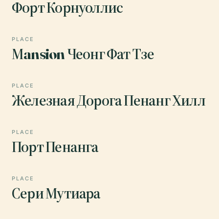
Форт Корнуоллис
PLACE
Мansion Чеонг Фат Тзе
PLACE
Железная Дорога Пенанг Хилл
PLACE
Порт Пенанга
PLACE
Сери Мутиара