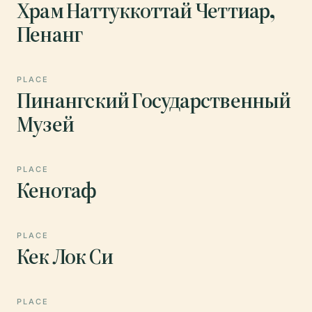
Храм Наттуккоттай Четтиар,
Пенанг
PLACE
Пинангский Государственный
Музей
PLACE
Кенотаф
PLACE
Кек Лок Си
PLACE