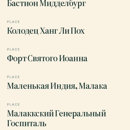
Бастион Мидделбург
PLACE
Колодец Ханг Ли Пох
PLACE
Форт Святого Иоанна
PLACE
Маленькая Индия, Малака
PLACE
Малаккский Генеральный
Госпиталь