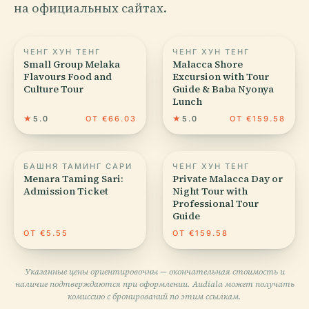
на официальных сайтах.
ЧЕНГ ХУН ТЕНГ
ЧЕНГ ХУН ТЕНГ
Small Group Melaka
Malacca Shore
Flavours Food and
Excursion with Tour
Culture Tour
Guide & Baba Nyonya
Lunch
★
5.0
ОТ €66.03
★
5.0
ОТ €159.58
БАШНЯ ТАМИНГ САРИ
ЧЕНГ ХУН ТЕНГ
Menara Taming Sari:
Private Malacca Day or
Admission Ticket
Night Tour with
Professional Tour
Guide
ОТ €5.55
ОТ €159.58
Указанные цены ориентировочны — окончательная стоимость и
наличие подтверждаются при оформлении. Audiala может получать
комиссию с бронирований по этим ссылкам.