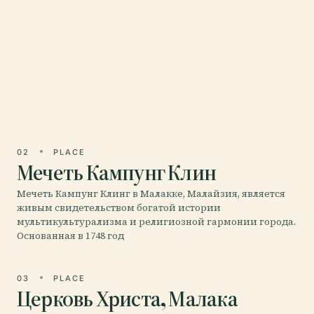
Исламского Мира
Расположенный в исторически значимом
районе Танджунг Клинг, Мелака, Музей
малайского и исламского мира (Muzium Dunia
Melayu Dunia Islam) является маяком культур
02
PLACE
Мечеть Кампунг Клин
Мечеть Кампунг Клинг в Малакке, Малайзия, является
живым свидетельством богатой истории
мультикультурализма и религиозной гармонии города.
Основанная в 1748 год
03
PLACE
Церковь Христа, Малака