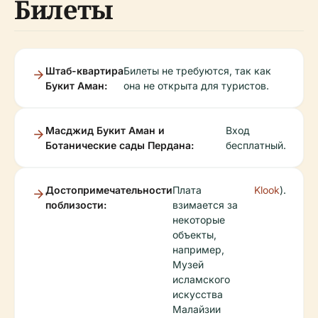
Билеты
Штаб-квартира
Билеты не требуются, так как
Букит Аман:
она не открыта для туристов.
Масджид Букит Аман и
Вход
Ботанические сады Пердана:
бесплатный.
Достопримечательности
Плата
Klook
).
поблизости:
взимается за
некоторые
объекты,
например,
Музей
исламского
искусства
Малайзии