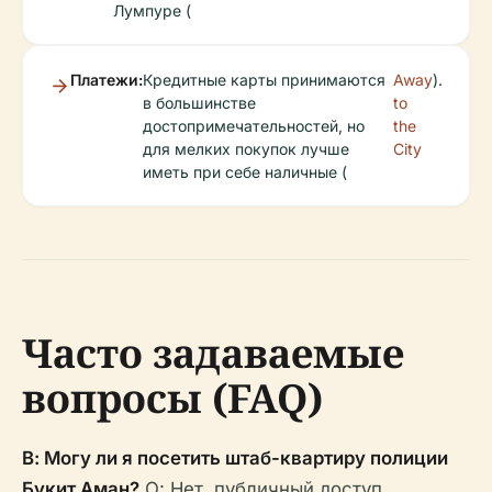
Лумпуре (
Платежи:
Кредитные карты принимаются
Away
).
в большинстве
to
достопримечательностей, но
the
для мелких покупок лучше
City
иметь при себе наличные (
Часто задаваемые
вопросы (FAQ)
В: Могу ли я посетить штаб-квартиру полиции
Букит Аман?
О: Нет, публичный доступ