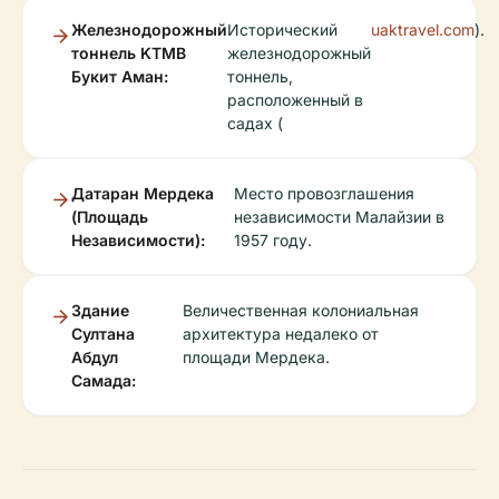
Железнодорожный
Исторический
uaktravel.com
).
тоннель KTMB
железнодорожный
Букит Аман:
тоннель,
расположенный в
садах (
Датаран Мердека
Место провозглашения
(Площадь
независимости Малайзии в
Независимости):
1957 году.
Здание
Величественная колониальная
Султана
архитектура недалеко от
Абдул
площади Мердека.
Самада: