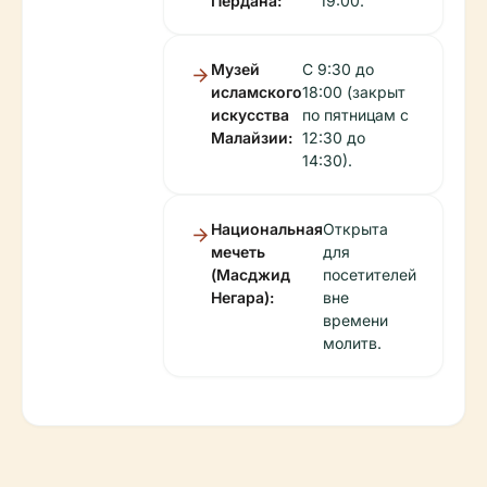
Пердана:
19:00.
Музей
С 9:30 до
исламского
18:00 (закрыт
искусства
по пятницам с
Малайзии:
12:30 до
14:30).
Национальная
Открыта
мечеть
для
(Масджид
посетителей
Негара):
вне
времени
молитв.