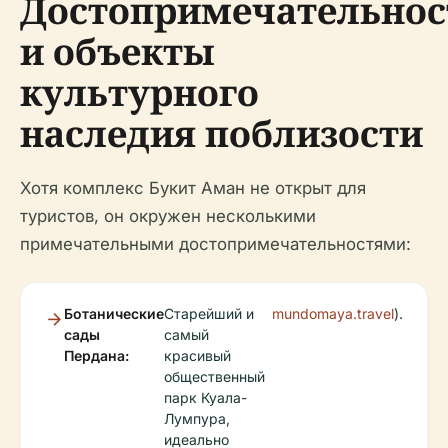
Достопримечательнос
и объекты
культурного
наследия поблизости
Хотя комплекс Букит Аман не открыт для
туристов, он окружен несколькими
примечательными достопримечательностями:
Ботанические
Старейший и
mundomaya.travel
).
сады
самый
Пердана:
красивый
общественный
парк Куала-
Лумпура,
идеально