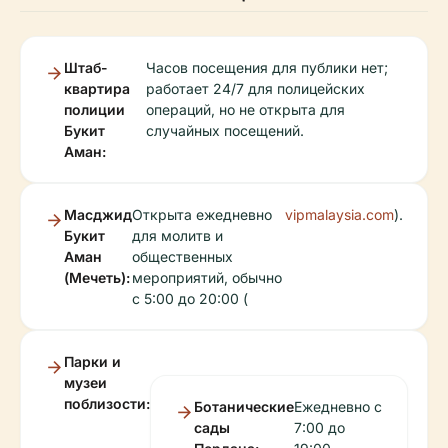
Штаб-
Часов посещения для публики нет;
квартира
работает 24/7 для полицейских
полиции
операций, но не открыта для
Букит
случайных посещений.
Аман:
Масджид
Открыта ежедневно
vipmalaysia.com
).
Букит
для молитв и
Аман
общественных
(Мечеть):
мероприятий, обычно
с 5:00 до 20:00 (
Парки и
музеи
поблизости:
Ботанические
Ежедневно с
сады
7:00 до