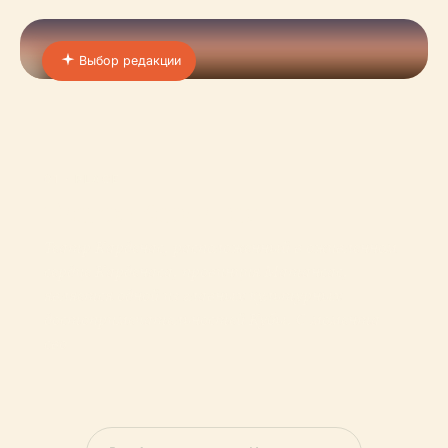
Выбор редакции
01 · PLACE
Театро Карденас
Театр Карденас, расположенный в оживленном
сердце Карденаса, провинция Матансас,
является одной из главных культурных
достопримечательностей Кубы. С момента
сво