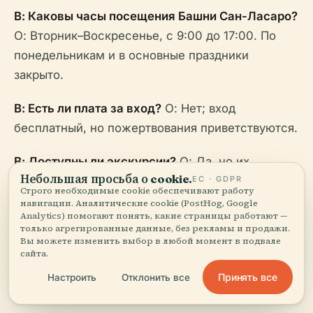
В: Каковы часы посещения Башни Сан-Ласаро?
О: Вторник–Воскресенье, с 9:00 до 17:00. По
понедельникам и в основные праздники
закрыто.
В: Есть ли плата за вход?
О: Нет; вход
бесплатный, но пожертвования приветствуются.
В: Доступны ли экскурсии?
О: Да, но их
Небольшая просьба о cookie.
ЕС · GDPR
наличие варьируется. Уточняйте в местных
Строго необходимые cookie обеспечивают работу
туристических офисах.
навигации. Аналитические cookie (PostHog, Google
Analytics) помогают понять, какие страницы работают —
только агрегированные данные, без рекламы и продажи.
В: Доступна ли башня для посетителей с
Вы можете изменить выбор в любой момент в подвале
ограниченными возможностями?
О:
сайта.
Доступность внутри башни ограничена, но
Принять все
Настроить
Отклонить все
окружающий парк доступен.