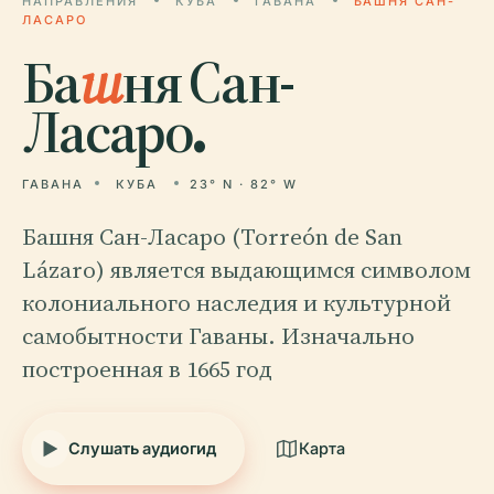
НАПРАВЛЕНИЯ
КУБА
ГАВАНА
БАШНЯ САН-
ЛАСАРО
Ба
ш
ня Сан-
Ласаро.
ГАВАНА
КУБА
23° N · 82° W
Башня Сан-Ласаро (Torreón de San
Lázaro) является выдающимся символом
колониального наследия и культурной
самобытности Гаваны. Изначально
построенная в 1665 год
Слушать аудиогид
Карта