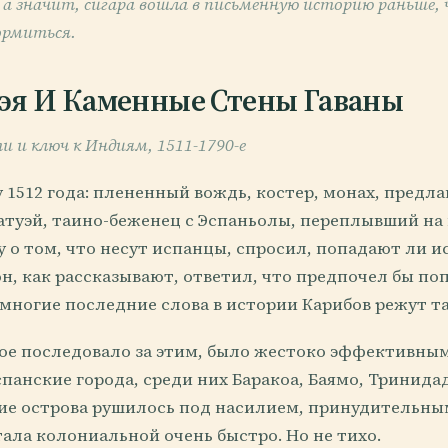
 а значит, сигара вошла в письменную историю раньше, 
ормиться.
эя И Каменные Стены Гаваны
и и ключ к Индиям, 1511-1790-е
 1512 года: плененный вождь, костер, монах, пред
атуэй, таино-беженец с Эспаньолы, переплывший на 
 о том, что несут испанцы, спросил, попадают ли и
он, как рассказывают, ответил, что предпочел бы по
емногие последние слова в истории Карибов режут та
рое последовало за этим, было жестоко эффективным
панские города, среди них Баракоа, Баямо, Тринидад 
ие острова рушилось под насилием, принудительны
тала колониальной очень быстро. Но не тихо.