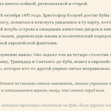
ла многослойной, региональной и старой.
8 октября 1492 года. Христофор Колумб достиг Кубы 
су, попытался втиснуть увиденное в ту карту, кото
 вглубь острова в ожидании азиатских дворов и кня
 гамаки, деревенскую жизнь и политический порядок
ной европейской фантазии.
зумение важно. Оно задало тон на четыре столетия.
ану, Тринидад и Сантьяго-де-Куба, вошел в европейс
то, которое кто-то другой упрямо читал неправильно.
едстает не столько гением завоевания, сколько упрямым 
 и отказывается верить тому, что стоит перед ним.
, которые европейцы отметили на Кубе, было курение ил