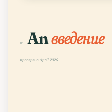
An
введение
01
проверено
April 2026