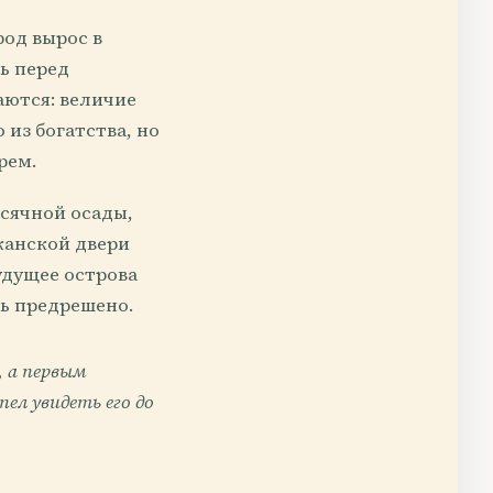
род вырос в
ь перед
аются: величие
из богатства, но
рем.
есячной осады,
канской двери
удущее острова
ь предрешено.
 а первым
пел увидеть его до