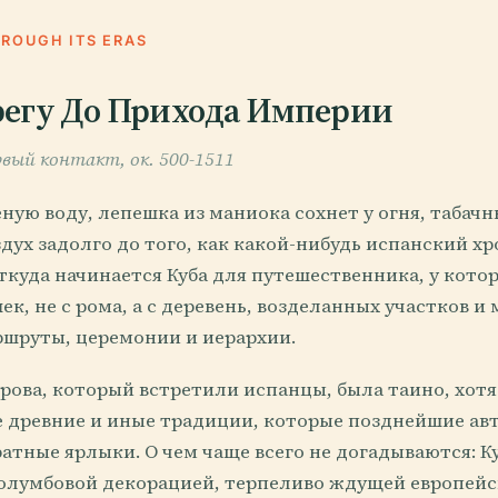
HROUGH ITS ERAS
регу До Прихода Империи
рвый контакт, ок. 500-1511
ную воду, лепешка из маниока сохнет у огня, табач
дух задолго до того, как какой-нибудь испанский х
откуда начинается Куба для путешественника, у кото
ек, не с рома, а с деревень, возделанных участков и 
ршруты, церемонии и иерархии.
рова, который встретили испанцы, была таино, хотя
е древние и иные традиции, которые позднейшие ав
тные ярлыки. О чем чаще всего не догадываются: Ку
олумбовой декорацией, терпеливо ждущей европейс