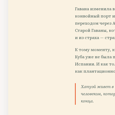
Гавана изменила в
конвойный порт и
переходом через А
Старой Гаваны, ко
и из страха — ст
К тому моменту, к
Куба уже не была
Испании. И как то
как плантационно
Хатуэй живет в 
человеком, котор
конца.