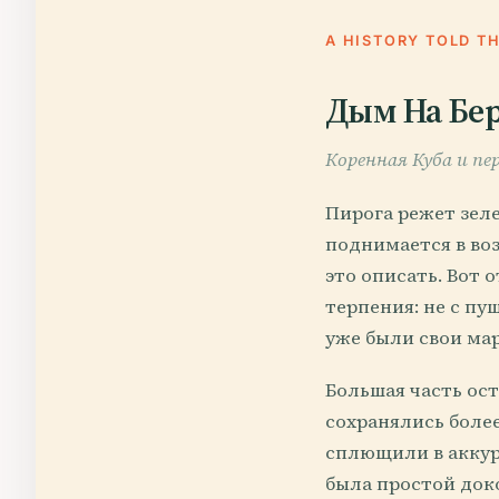
A HISTORY TOLD T
Дым На Бе
Коренная Куба и пе
Пирога режет зеле
поднимается в воз
это описать. Вот 
терпения: не с пуш
уже были свои ма
Большая часть ост
сохранялись боле
сплющили в аккура
была простой док