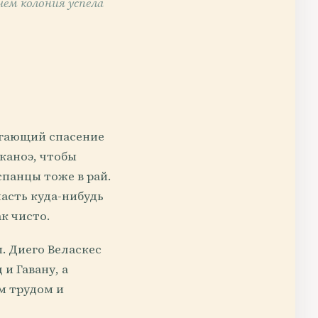
чем колония успела
лагающий спасение
каноэ, чтобы
спанцы тоже в рай.
пасть куда-нибудь
к чисто.
. Диего Веласкес
и Гавану, а
м трудом и