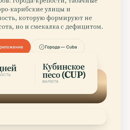
ов: города-крепости, табачные
фро-карибские улицы и
ность, которую формируют не
сота, но и смекалка с дефицитом.
приложение
Города — Cuba
Кубинское
дней
песо (CUP)
НОСТЬ
ВАЛЮТА