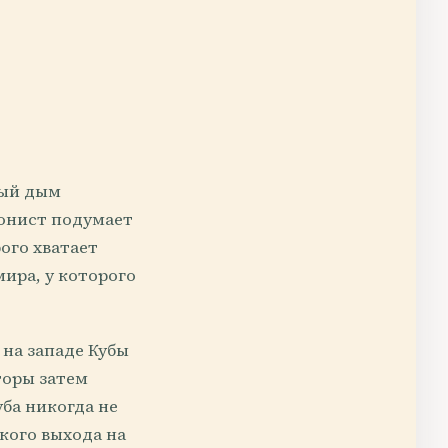
ный дым
ронист подумает
рого хватает
мира, у которого
 на западе Кубы
торы затем
ба никогда не
кого выхода на