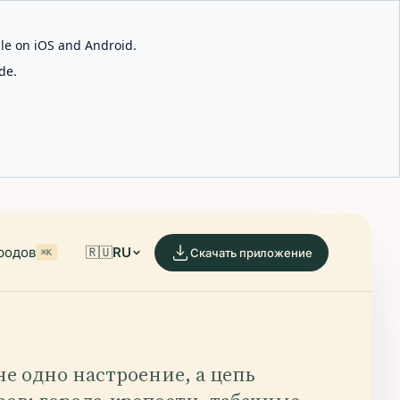
able on iOS and Android.
de.
родов
🇷🇺
RU
Скачать приложение
⌘K
 не одно настроение, а цепь