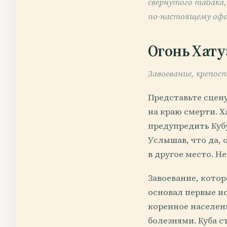
свернутого табака,
по-настоящему оф
Огонь Хату
Завоевание, крепост
Представьте сцену
на краю смерти. Х
предупредить Кубу
Услышав, что да, 
в другое место. Н
Завоевание, кото
основал первые ис
коренное населен
болезнями. Куба с