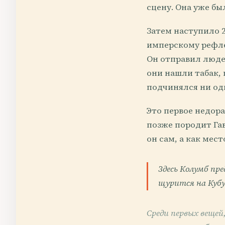
сцену. Она уже бы
Затем наступило 2
имперскому рефлек
Он отправил людей
они нашли табак,
подчинялся ни од
Это первое недора
позже породит Гав
он сам, а как мес
Здесь Колумб пр
щурится на Кубу
Среди первых вещей