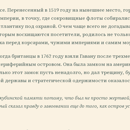
се. Перенесенный в 1519 году на нынешнее место, го
мперии, в точку, где сокровищные флоты собиралис
тлантику под охраной. О чем чаще всего не догадыв
торым восхищаются посетители, родилось не только 
раха перед корсарами, чужими империями и самим мо
огда британцы в 1762 году взяли Гавану после трехм
 периферийным островом. Она была замком на амери
лько этот замок пусть ненадолго, но дал трещину, б
й державы и стратегической одержимости оказалос
кубинской памяти потому, что был не просто жертвой,
ый сказал правду о завоевании еще до того, как остров ус