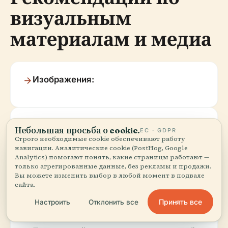
визуальным
материалам и медиа
Изображения:
Южная башня, сливающаяся с
Небольшая просьба о cookie.
ЕС · GDPR
облачным горизонтом Боготы
Строго необходимые cookie обеспечивают работу
навигации. Аналитические cookie (PostHog, Google
Analytics) помогают понять, какие страницы работают —
только агрегированные данные, без рекламы и продажи.
Вы можете изменить выбор в любой момент в подвале
Интерьер торговых и жилых помещений
сайта.
Принять все
Настроить
Отклонить все