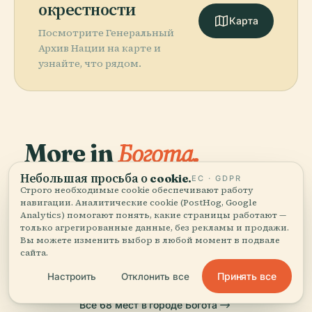
окрестности
Карта
Посмотрите Генеральный
Архив Нации на карте и
узнайте, что рядом.
More in
Богота.
Небольшая просьба о cookie.
ЕС · GDPR
PLACE
68 мест, чтобы открыть — некоторые стоит
Строго необходимые cookie обеспечивают работу
Национальный
PLACE
навигации. Аналитические cookie (PostHog, Google
соединить вместе.
Музей Золота
Музей
PLACE
PLACE
Analytics) помогают понять, какие страницы работают —
Площадь
Главный Собор
(Богота)
Колумбии
только агрегированные данные, без рекламы и продажи.
Боливара
Боготы
Вы можете изменить выбор в любой момент в подвале
сайта.
Принять все
Настроить
Отклонить все
Все 68 мест в городе Богота