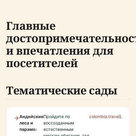
Главные
достопримечательнос
и впечатления для
посетителей
Тематические сады
Андийские
Пройдите по
colombia.travel
).
леса и
воссозданным
парамо:
естественным
местам обитания, где