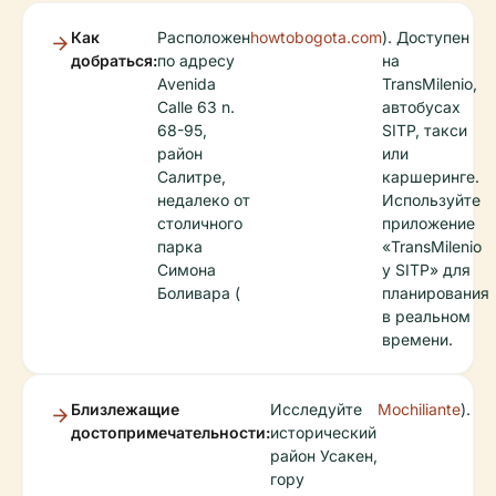
Как
Расположен
howtobogota.com
). Доступен
добраться:
по адресу
на
Avenida
TransMilenio,
Calle 63 n.
автобусах
68-95,
SITP, такси
район
или
Салитре,
каршеринге.
недалеко от
Используйте
столичного
приложение
парка
«TransMilenio
Симона
y SITP» для
Боливара (
планирования
в реальном
времени.
Близлежащие
Исследуйте
Mochiliante
).
достопримечательности:
исторический
район Усакен,
гору