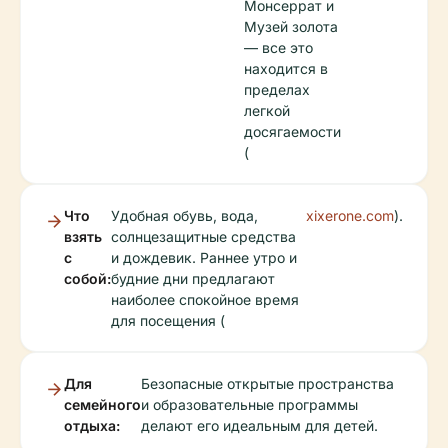
Монсеррат и
Музей золота
— все это
находится в
пределах
легкой
досягаемости
(
Что
Удобная обувь, вода,
xixerone.com
).
взять
солнцезащитные средства
с
и дождевик. Раннее утро и
собой:
будние дни предлагают
наиболее спокойное время
для посещения (
Для
Безопасные открытые пространства
семейного
и образовательные программы
отдыха:
делают его идеальным для детей.