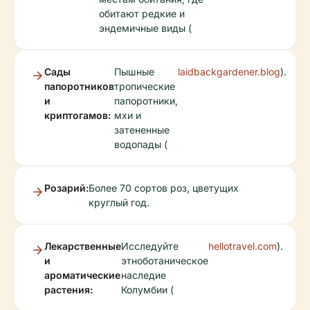
обитают редкие и
эндемичные виды (
Сады
Пышные
laidbackgardener.blog
).
папоротников
тропические
и
папоротники,
криптогамов:
мхи и
затененные
водопады (
Розарий:
Более 70 сортов роз, цветущих
круглый год.
Лекарственные
Исследуйте
hellotravel.com
).
и
этноботаническое
ароматические
наследие
растения:
Колумбии (