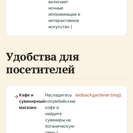
включает
ночные
иллюминации и
интерактивное
искусство (
Удобства для
посетителей
Кафе и
Насладитесь
laidbackgardener.blog
).
сувенирный
колумбийским
магазин:
кофе и
найдите
сувениры на
ботаническую
тему (