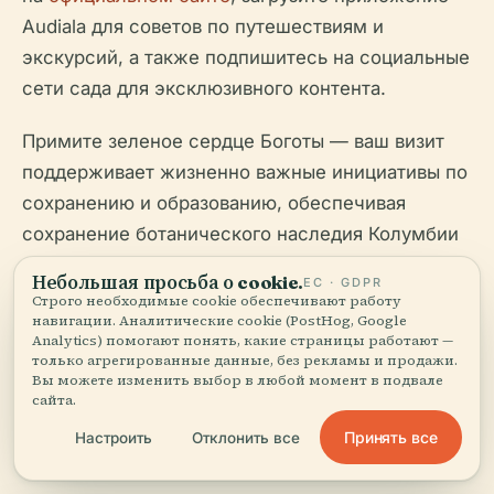
Audiala для советов по путешествиям и
экскурсий, а также подпишитесь на социальные
сети сада для эксклюзивного контента.
Примите зеленое сердце Боготы — ваш визит
поддерживает жизненно важные инициативы по
сохранению и образованию, обеспечивая
сохранение ботанического наследия Колумбии
для будущих поколений.
Небольшая просьба о cookie.
ЕС · GDPR
Строго необходимые cookie обеспечивают работу
навигации. Аналитические cookie (PostHog, Google
Analytics) помогают понять, какие страницы работают —
только агрегированные данные, без рекламы и продажи.
Вы можете изменить выбор в любой момент в подвале
сайта.
Принять все
Настроить
Отклонить все
Послушайте полную историю в приложении