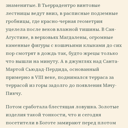
знаменитые. В Тьеррадентро винтовые
лестницы ведут вниз, в расписные подземные
гробницы, где красно-черная геометрия
уцелела после веков влажной тишины. В Сан-
Агустине, в верховьях Магдалены, огромные
каменные фигуры с кошачьими клыками до сих
пор смотрят в дождь так, будто жрецы только
что вышли на минуту. А в джунглях над Санта-
Мартой Сьюдад-Пердида, основанный
примерно в VIII веке, поднимался терраса за
террасой из горы задолго до появления Мачу-
Пикчу.
Потом сработала блестящая ловушка. Золотые
изделия такой тонкости, что и сегодня
посетители в Боготе замирают перед плотом