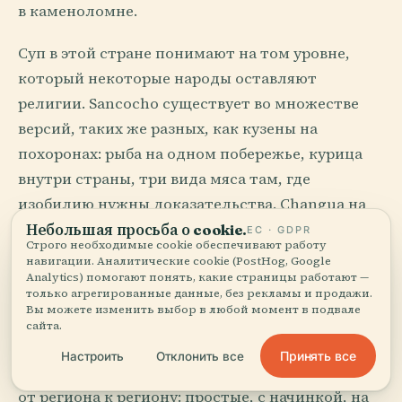
в каменоломне.
Суп в этой стране понимают на том уровне,
который некоторые народы оставляют
религии. Sancocho существует во множестве
версий, таких же разных, как кузены на
похоронах: рыба на одном побережье, курица
внутри страны, три вида мяса там, где
изобилию нужны доказательства. Changua на
завтрак в Боготе до сих пор шокирует
Небольшая просьба о cookie.
ЕС · GDPR
Строго необходимые cookie обеспечивают работу
иностранцев молоком, яйцом, зеленым луком
навигации. Аналитические cookie (PostHog, Google
Analytics) помогают понять, какие страницы работают —
и хлебом. Их потеря. Рассвет тоже заслуживает
только агрегированные данные, без рекламы и продажи.
нежности.
Вы можете изменить выбор в любой момент в подвале
сайта.
Кукуруза здесь не гарнир. Кукуруза здесь
Принять все
Настроить
Отклонить все
грамматика. Arepas меняют форму и верность
от региона к региону: простые, с начинкой, на