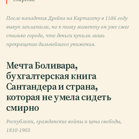
После нападения Дрейка на Картахену в 1586 году
выкуп заплатили, но к тому моменту он уже сжег
столько города, что деньги купили лишь
прекращение дальнейшего унижения.
Мечта Боливара,
бухгалтерская книга
Сантандера и страна,
которая не умела сидеть
смирно
Республики, гражданские войны и цена свободы,
1810-1903