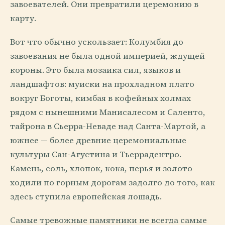
завоевателей. Они превратили церемонию в
карту.
Вот что обычно ускользает: Колумбия до
завоевания не была одной империей, ждущей
короны. Это была мозаика сил, языков и
ландшафтов: муиски на прохладном плато
вокруг Боготы, кимбая в кофейных холмах
рядом с нынешними Манисалесом и Саленто,
тайрона в Сьерра-Неваде над Санта-Мартой, а
южнее — более древние церемониальные
культуры Сан-Агустина и Тьеррадентро.
Камень, соль, хлопок, кока, перья и золото
ходили по горным дорогам задолго до того, как
здесь ступила европейская лошадь.
Самые тревожные памятники не всегда самые