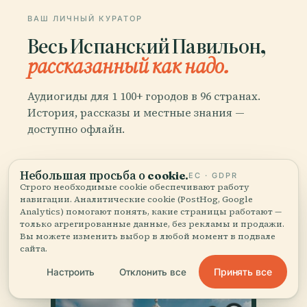
ВАШ ЛИЧНЫЙ КУРАТОР
Весь Испанский Павильон,
рассказанный как надо.
Аудиогиды для 1 100+ городов в 96 странах.
История, рассказы и местные знания —
доступно офлайн.
Скачать приложение
Небольшая просьба о cookie.
ЕС · GDPR
Строго необходимые cookie обеспечивают работу
навигации. Аналитические cookie (PostHog, Google
Присоединяйтесь к 50 000+
Analytics) помогают понять, какие страницы работают —
только агрегированные данные, без рекламы и продажи.
путешественников
Вы можете изменить выбор в любой момент в подвале
сайта.
Принять все
Настроить
Отклонить все