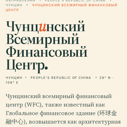
НАПРАВЛЕНИЯ
PEOPLE'S REPUBLIC OF CHINA
ЧУНЦИН
ЧУНЦИНСКИЙ ВСЕМИРНЫЙ ФИНАНСОВЫЙ
ЦЕНТР
Чунц
и
нский
Всемирный
Финансовый
Центр.
ЧУНЦИН
PEOPLE'S REPUBLIC OF CHINA
29° N ·
106° E
Чунцинский всемирный финансовый
центр (WFC), также известный как
Глобальное финансовое здание (环球金
融中心), возвышается как архитектурная