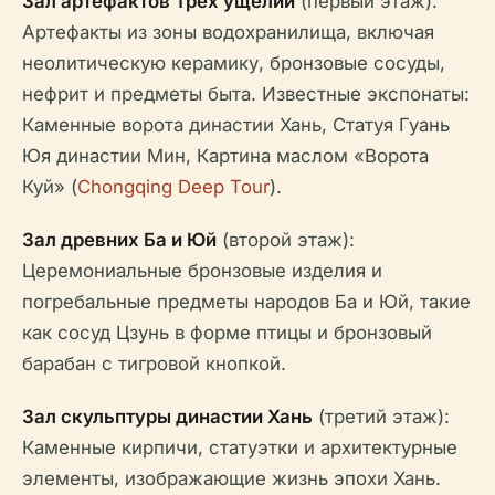
Зал артефактов Трех ущелий
(первый этаж):
Артефакты из зоны водохранилища, включая
неолитическую керамику, бронзовые сосуды,
нефрит и предметы быта. Известные экспонаты:
Каменные ворота династии Хань, Статуя Гуань
Юя династии Мин, Картина маслом «Ворота
Куй» (
Chongqing Deep Tour
).
Зал древних Ба и Юй
(второй этаж):
Церемониальные бронзовые изделия и
погребальные предметы народов Ба и Юй, такие
как сосуд Цзунь в форме птицы и бронзовый
барабан с тигровой кнопкой.
Зал скульптуры династии Хань
(третий этаж):
Каменные кирпичи, статуэтки и архитектурные
элементы, изображающие жизнь эпохи Хань.