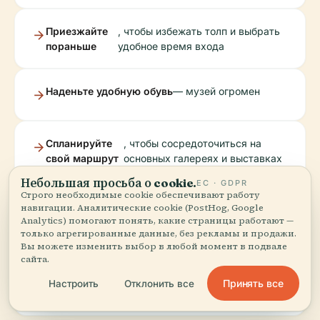
Приезжайте
, чтобы избежать толп и выбрать
пораньше
удобное время входа
Наденьте удобную обувь
— музей огромен
Спланируйте
, чтобы сосредоточиться на
свой маршрут
основных галереях и выставках
Небольшая просьба о cookie.
ЕС · GDPR
Строго необходимые cookie обеспечивают работу
Проверяйте
на предмет обновлений выставок
навигации. Аналитические cookie (PostHog, Google
официальный
и объявлений о специальных
Analytics) помогают понять, какие страницы работают —
только агрегированные данные, без рекламы и продажи.
сайт
мероприятиях
Вы можете изменить выбор в любой момент в подвале
сайта.
Путешествуйте
; большие сумки должны быть
Принять все
Настроить
Отклонить все
налегке
сданы в гардероб