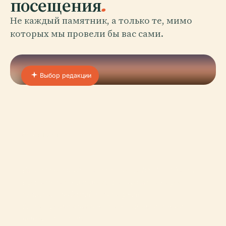
посещения
.
Не каждый памятник, а только те, мимо
которых мы провели бы вас сами.
Выбор редакции
01 · PLACE
Театр Саут Карибу
Расположенный в самом сердце 100-Мил-Хаус,
Британская Колумбия, Театр Саут-Карибу
является любимой культурной
достопримечательностью и динамичным
центром сообще