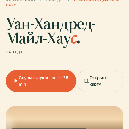
НАПРАВЛЕНИЯ
КАНАДА
УАН-ХАНДРЕД-МАЙЛ-
ХАУС
Уан-Хандред-
Майл-Хау
с
.
КАНАДА
Слушать аудиогид — 26
Открыть
min
карту