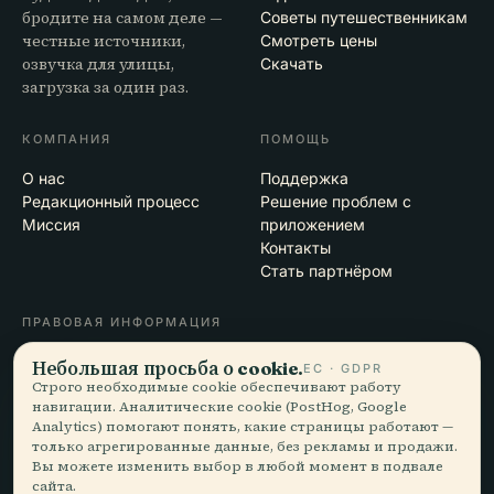
бродите на самом деле —
Советы путешественникам
честные источники,
Смотреть цены
озвучка для улицы,
Скачать
загрузка за один раз.
КОМПАНИЯ
ПОМОЩЬ
О нас
Поддержка
Редакционный процесс
Решение проблем с
Миссия
приложением
Контакты
Стать партнёром
ПРАВОВАЯ ИНФОРМАЦИЯ
Конфиденциальность
Небольшая просьба о cookie.
ЕС · GDPR
Условия
Строго необходимые cookie обеспечивают работу
навигации. Аналитические cookie (PostHog, Google
Настройки cookie
Analytics) помогают понять, какие страницы работают —
Удалить аккаунт
только агрегированные данные, без рекламы и продажи.
Вы можете изменить выбор в любой момент в подвале
сайта.