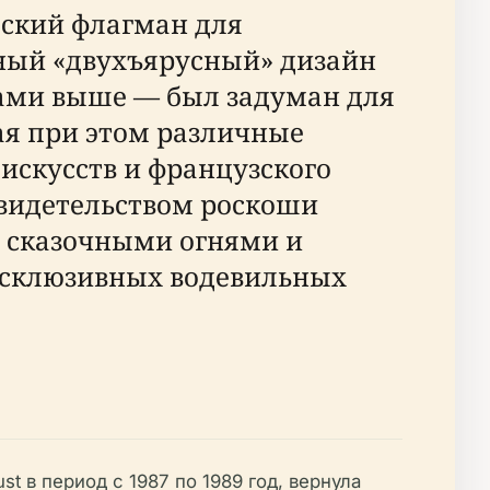
дский флагман для
льный «двухъярусный» дизайн
жами выше — был задуман для
ая при этом различные
 искусств и французского
 свидетельством роскоши
, сказочными огнями и
ксклюзивных водевильных
st в период с 1987 по 1989 год, вернула