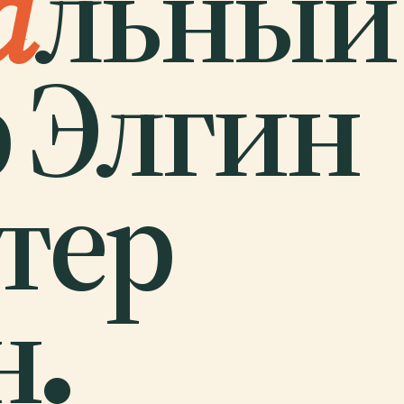
а
льный
 Элгин
тер
н.