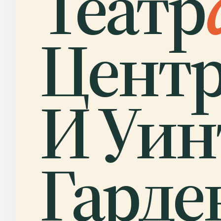
Театр
Центр
И Уин
Гарде