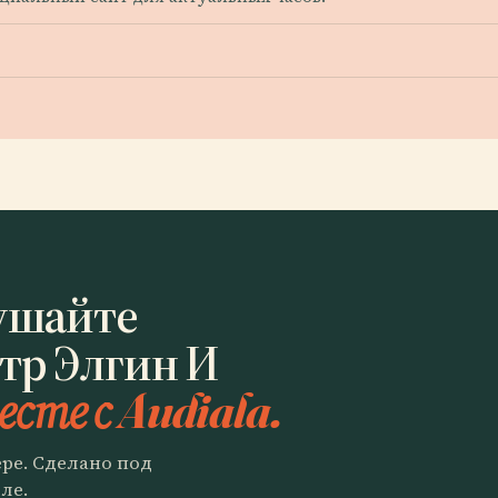
ушайте
тр Элгин И
есте с Audiala.
ере. Сделано под
ле.