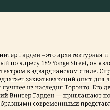
интер Гарден – это архитектурная 
й по адресу 189 Yonge Street, он яв
еатром в эдвардианском стиле. Сп
редлагает захватывающий опыт для 
лучшее из наследия Торонто. Его дв
й Винтер Гарден — приглашают пос
образными современными представл