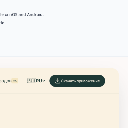
able on iOS and Android.
de.
родов
🇷🇺
RU
Скачать приложение
⌘K