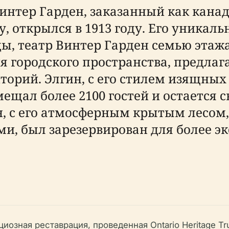
интер Гарден, заказанный как кана
у, открылся в 1913 году. Его уника
цы, театр Винтер Гарден семью эта
 городского пространства, предлаг
торий. Элгин, с его стилем изящных
мещал более 2100 гостей и остается
ен, с его атмосферным крытым лесом
и, был зарезервирован для более э
озная реставрация, проведенная Ontario Heritage Tru