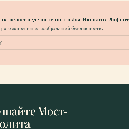
ть на велосипеде по туннелю Луи-Ипполита Лафон
трого запрещен из соображений безопасности.
?
ушайте Мост-
олита