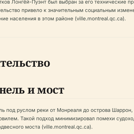
тков Лонгёй-Пуэнт был выбран за его технические п
ительство привело к значительным социальным измен
е населения в этом районе (ville.montreal.qc.ca).
тельство
нель и мост
ь под руслом реки от Монреаля до острова Шаррон,
вилем. Такой подход минимизировал помехи судоход
есного моста (ville.montreal.qc.ca).