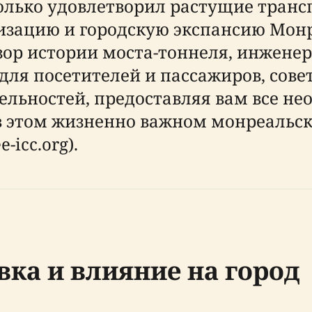
 только удовлетворил растущие тран
изацию и городскую экспансию Монр
ор истории моста-тоннеля, инженер
ля посетителей и пассажиров, совет
ьностей, предоставляя вам все нео
 в этом жизненно важном монреальс
e-icc.org).
вка и влияние на город