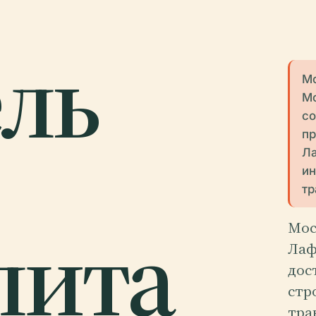
ль
Мо
Мо
со
пр
Ла
ин
тр
лита
Мос
Лаф
дос
стр
тра