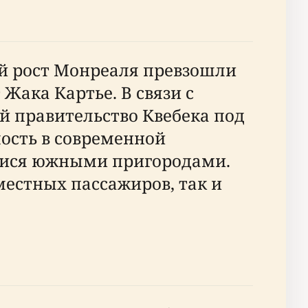
ий рост Монреаля превзошли
Жака Картье. В связи с
й правительство Квебека под
ость в современной
мися южными пригородами.
местных пассажиров, так и