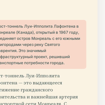
ст-тоннель Луи-Ипполита Лафонтена в
нреале (Канада), открытый в 1967 году,
единяет остров Монреаль с его южными
игородами через реку Святого
врентия. Это значимый
фраструктурный проект, решивший
анспортные потребности города.
т-тоннель Луи-Ипполита
онтена — это выдающееся
тижение гражданского
оительства и важнейшая артерия
нспортной сети Монреаля. С