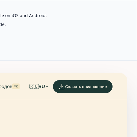
able on iOS and Android.
de.
родов
🇷🇺
RU
Скачать приложение
⌘K