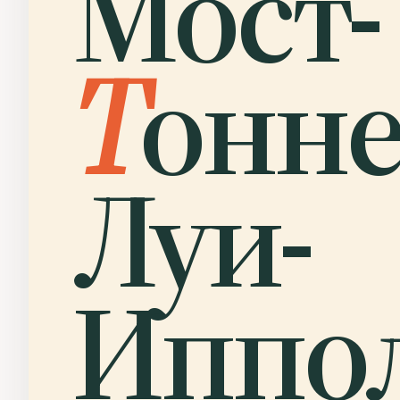
Мост-
Т
онне
Луи-
Иппо