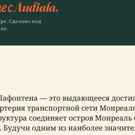
 с Audiala.
ере. Сделано под
ле.
Лафонтена — это выдающееся дости
ртерия транспортной сети Монреаля
структура соединяет остров Монреал
я. Будучи одним из наиболее значи