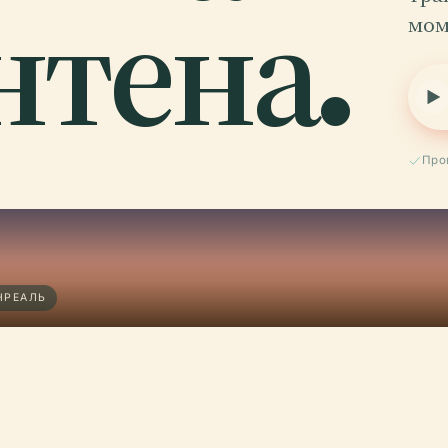
тена.
мом
Про
НРЕАЛЬ