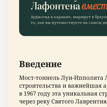
Лафонтена
вместе
Аудиогид в кармане, маршрут в брауз
то, как вы путешествуете на самом де
Введение
Мост-тоннель Луи-Ипполита 
строительства и важнейшая а
в 1967 году эта уникальная 
через реку Святого Лавренти