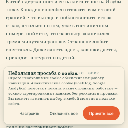
В этой сдержанности есть элегантность. И зубы
тоже. Канадец способен отказать вам с такой
грацией, что вы еще и поблагодарите его за
отказ, а только потом, уже в гостиничном
номере, поймете, что разговор закончился
тремя минутами раньше. Страна не любит
спектакль. Даже злость здесь, как ожидается,
приходит аккуратно одетой.
Не принимайте это за пустоту. Это техника
Небольшая просьба о cookie.
ЕС · GDPR
Строго необходимые cookie обеспечивают работу
сосуществования в месте, где зима длинна,
навигации. Аналитические cookie (PostHog, Google
квартиры делят перегретые батареи, а
Analytics) помогают понять, какие страницы работают —
только агрегированные данные, без рекламы и продажи.
общественная ткань быстро бы пошла по швам,
Вы можете изменить выбор в любой момент в подвале
если бы каждое раздражение превращалось в
сайта.
сцену. Кодекс прост: оставляйте место, не
Принять все
Настроить
Отклонить все
загоняйте в угол, держите мир, если только
дело не заслуживает войны.