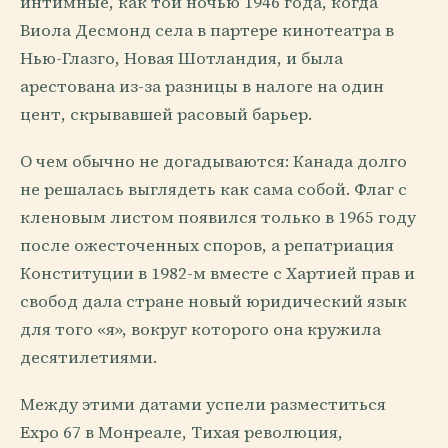
интимные, как той ночью 1946 года, когда
Виола Десмонд села в партере кинотеатра в
Нью-Глазго, Новая Шотландия, и была
арестована из-за разницы в налоге на один
цент, скрывавшей расовый барьер.
О чем обычно не догадываются: Канада долго
не решалась выглядеть как сама собой. Флаг с
кленовым листом появился только в 1965 году
после ожесточенных споров, а репатриация
Конституции в 1982-м вместе с Хартией прав и
свобод дала стране новый юридический язык
для того «я», вокруг которого она кружила
десятилетиями.
Между этими датами успели разместиться
Expo 67 в Монреале, Тихая революция,