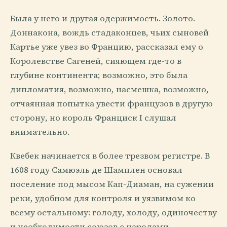
Была у него и другая одержимость. Золото.
Доннакона, вождь стадаконцев, чьих сыновей
Картье уже увез во Францию, рассказал ему о
Королевстве Сагеней, сияющем где-то в
глубине континента; возможно, это была
дипломатия, возможно, насмешка, возможно,
отчаянная попытка увести французов в другую
сторону, но король Франциск I слушал
внимательно.
Квебек начинается в более трезвом регистре. В
1608 году Самюэль де Шамплен основал
поселение под мысом Кап-Диаман, на сужении
реки, удобном для контроля и уязвимом ко
всему остальному: голоду, холоду, одиночеству
и необходимости союзов с народами,