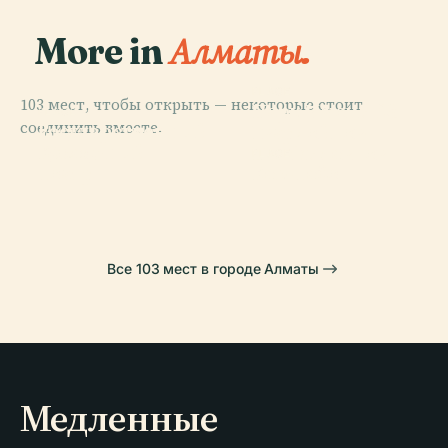
More in
Алматы.
PLACE
103 мест, чтобы открыть — некоторые стоит
Парк Имени 28
PLACE
соединить вместе.
Государственный
Гвардейцев-
PLACE
Кукольный
Медеу
Панфиловцев
PLACE
Театр
Кок-Тобе
Все 103 мест в городе Алматы
Медленные