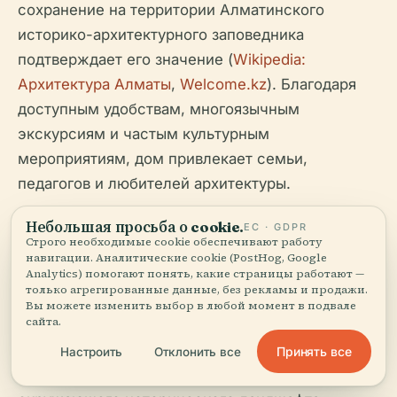
сохранение на территории Алматинского
историко-архитектурного заповедника
подтверждает его значение (
Wikipedia:
Архитектура Алматы
,
Welcome.kz
). Благодаря
доступным удобствам, многоязычным
экскурсиям и частым культурным
мероприятиям, дом привлекает семьи,
педагогов и любителей архитектуры.
Продолжающиеся усилия по сохранению,
Небольшая просьба о cookie.
ЕС · GDPR
Строго необходимые cookie обеспечивают работу
вовлечение сообщества и ответственный
навигации. Аналитические cookie (PostHog, Google
Analytics) помогают понять, какие страницы работают —
туризм гарантируют, что Дом купца Филиппова
только агрегированные данные, без рекламы и продажи.
будет продолжать вдохновлять будущие
Вы можете изменить выбор в любой момент в подвале
сайта.
поколения. Используйте такие ресурсы, как
приложение Audiala для аудиогидов и
Принять все
Настроить
Отклонить все
обновлений событий, и уделите время изучению