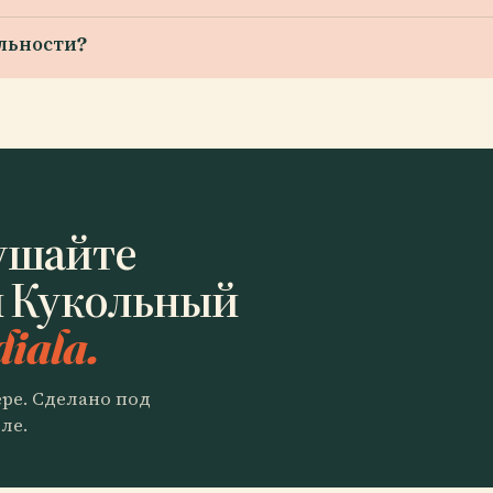
льности?
ушайте
й Кукольный
diala.
ере. Сделано под
ле.