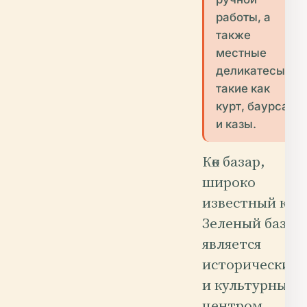
работы, а
также
местные
деликатесы,
такие как
курт, баурсак
и казы.
Көк базар,
широко
известный как
Зеленый базар,
является
историческим
и культурным
центром