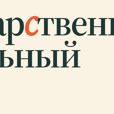
ар
с
тве
льный