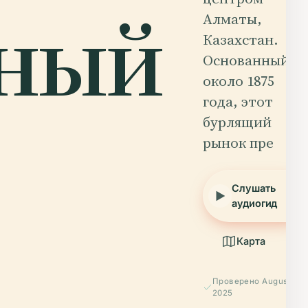
нный
Алматы,
Казахстан.
Основанный
около 1875
года, этот
бурлящий
рынок пре
Слушать
аудиогид
Карта
Проверено August
2025