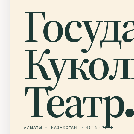
Госуд
Куко
Театр.
АЛМАТЫ
КАЗАХСТАН
43° N · 76° E