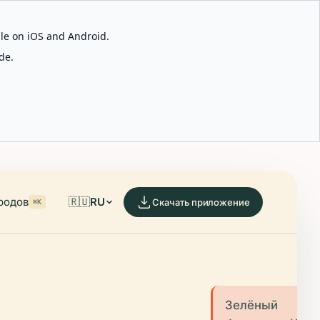
able on iOS and Android.
de.
родов
🇷🇺
RU
Скачать приложение
⌘K
Зелёный