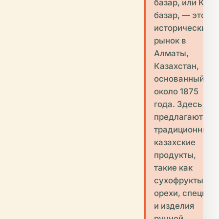
базар, или Көк
базар, — это
исторический
рынок в
Алматы,
Казахстан,
основанный
около 1875
года. Здесь
предлагаются
традиционные
казахские
продукты,
такие как
сухофрукты,
орехи, специи
и изделия
ручной