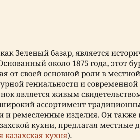
 как Зеленый базар, является истор
Основанный около 1875 года, этот 
я от своей основной роли в местной
турной гениальности и современной
ынок является живым свидетельство
 широкий ассортимент традиционных
и и ремесленные изделия. Он также 
ахской кухни, предлагая местные де
 казахская кухня
).