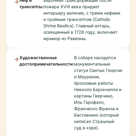
Неф и
Барочная трансформация после
трансепты:
пожара XVIII века придает
интерьеру величие, с тремя нефами
и тройным трансептом (Catholic
Shrine Basilica). Главный алтарь,
освященный в 1728 году, включает
мрамор из Равенны.
Художественные
В соборе находятся
достопримечательности:
монументальные
статуи Святых Георгия
и Маурелия,
бронзовые работы
Никколо Барончелли и
картины Гверчино,
Иль Гарофало,
Франческо Франча и
Бастианино (который
написал Страшный
суд в хоре).