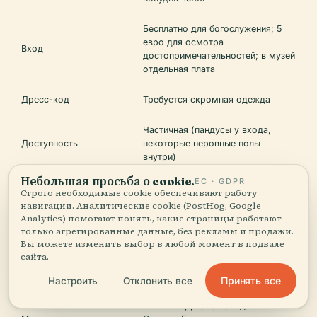
Бесплатно для богослужения; 5
евро для осмотра
Вход
достопримечательностей; в музей
отдельная плата
Дресс-код
Требуется скромная одежда
Частичная (пандусы у входа,
Доступность
некоторые неровные полы
внутри)
Небольшая просьба о cookie.
ЕС · GDPR
Разрешено (без вспышки, будьте
Строго необходимые cookie обеспечивают работу
Фотографирование
уважительны)
навигации. Аналитические cookie (PostHog, Google
Analytics) помогают понять, какие страницы работают —
только агрегированные данные, без рекламы и продажи.
Экскурсии
Доступны, бронировать заранее
Вы можете изменить выбор в любой момент в подвале
сайта.
Близлежащие
Замок д'Эсте, Музей собора,
достопримечательности
Палаццо деи Диаманти
Принять все
Настроить
Отклонить все
Палио Феррары, Праздник