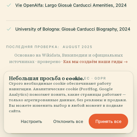
Vie OpenAlfa: Largo Giosuè Carducci Amenities, 2024
University of Bologna: Giosuè Carducci Biography, 2024
ПОСЛЕДНЯЯ ПРОВЕРКА:
AUGUST 2025
Основано на Wikidata, Википедии и официальных
источниках · проверено ·
Как мы создаём наши гиды →
Небольшая просьба о cookie.
ЕС · GDPR
Строго необходимые cookie обеспечивают работу
Исследуйте
навигации. Аналитические cookie (PostHog, Google
Analytics) помогают понять, какие страницы работают —
окрестности
только агрегированные данные, без рекламы и продажи.
Карта
Вы можете изменить выбор в любой момент в подвале
Посмотрите Памятник
сайта.
Джозуе Кардуччи на карте и
узнайте, что рядом.
Принять все
Настроить
Отклонить все