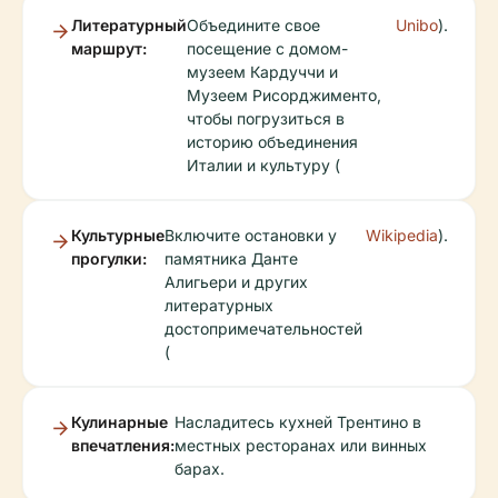
Литературный
Объедините свое
Unibo
).
маршрут:
посещение с домом-
музеем Кардуччи и
Музеем Рисорджименто,
чтобы погрузиться в
историю объединения
Италии и культуру (
Культурные
Включите остановки у
Wikipedia
).
прогулки:
памятника Данте
Алигьери и других
литературных
достопримечательностей
(
Кулинарные
Насладитесь кухней Трентино в
впечатления:
местных ресторанах или винных
барах.