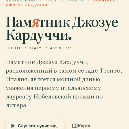
НАПРАВЛЕНИЯ
ITALY
ТРЕНТО
ПАМЯТНИК
ДЖОЗУЕ КАРДУЧЧИ
Пам
я
тник Джозуе
Кардуччи.
ТРЕНТО
ITALY
46° N · 11° E
Памятник Джозуэ Кардуччи,
расположенный в самом сердце Тренто,
Италия, является мощной данью
уважения первому итальянскому
лауреату Нобелевской премии по
литера
Слушать аудиогид
Карта