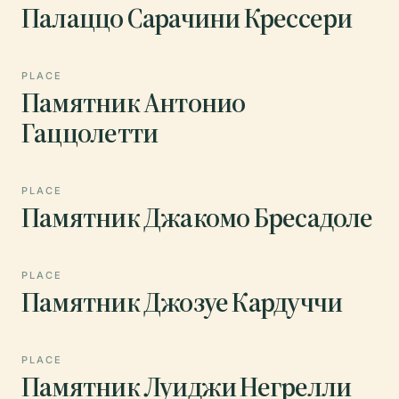
Палаццо Сарачини Крессери
PLACE
Памятник Антонио
Гаццолетти
PLACE
Памятник Джакомо Бресадоле
PLACE
Памятник Джозуе Кардуччи
PLACE
Памятник Луиджи Негрелли