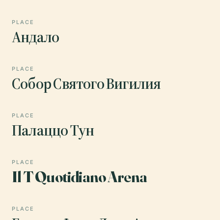
PLACE
Андало
PLACE
Собор Святого Вигилия
PLACE
Палаццо Тун
PLACE
Il T Quotidiano Arena
PLACE