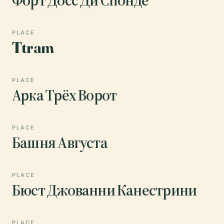
PLACE
Ttram
PLACE
Арка Трёх Ворот
PLACE
Башня Августа
PLACE
Бюст Джованни Канестрини
PLACE