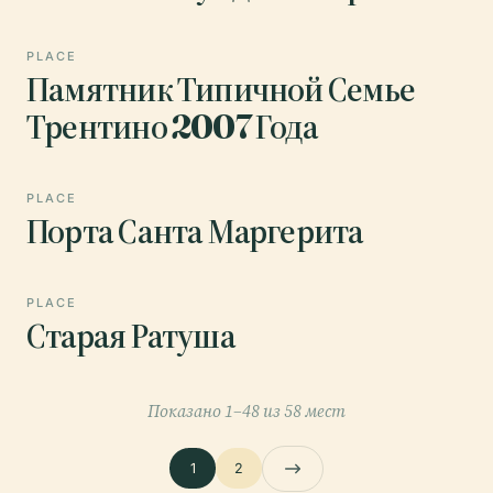
PLACE
Памятник Типичной Семье
Трентино 2007 Года
PLACE
Порта Санта Маргерита
PLACE
Старая Ратуша
Показано 1–48 из 58 мест
1
2