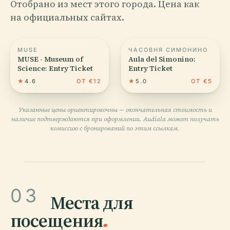
Отобрано из мест этого города. Цена как
на официальных сайтах.
MUSE
ЧАСОВНЯ СИМОНИНО
MUSE - Museum of
Aula del Simonino:
Science: Entry Ticket
Entry Ticket
★
4.6
ОТ €12
★
5.0
ОТ €5
Указанные цены ориентировочны — окончательная стоимость и
наличие подтверждаются при оформлении. Audiala может получать
комиссию с бронирований по этим ссылкам.
03
Места для
посещения
.