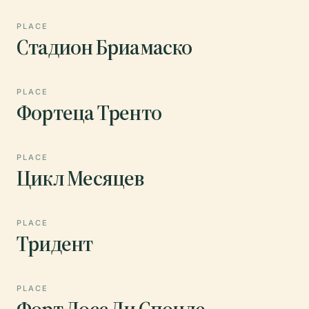
PLACE
Стадион Бриамаско
PLACE
Фортеца Тренто
PLACE
Цикл Месяцев
PLACE
Тридент
PLACE
Форт Досс Ди Спонде