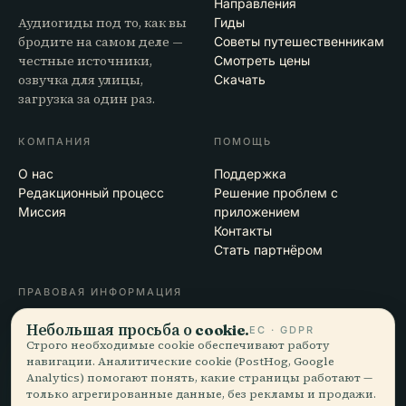
Направления
Аудиогиды под то, как вы
Гиды
бродите на самом деле —
Советы путешественникам
честные источники,
Смотреть цены
озвучка для улицы,
Скачать
загрузка за один раз.
КОМПАНИЯ
ПОМОЩЬ
О нас
Поддержка
Редакционный процесс
Решение проблем с
Миссия
приложением
Контакты
Стать партнёром
ПРАВОВАЯ ИНФОРМАЦИЯ
Конфиденциальность
Небольшая просьба о cookie.
ЕС · GDPR
Условия
Строго необходимые cookie обеспечивают работу
навигации. Аналитические cookie (PostHog, Google
Настройки cookie
Analytics) помогают понять, какие страницы работают —
Удалить аккаунт
только агрегированные данные, без рекламы и продажи.