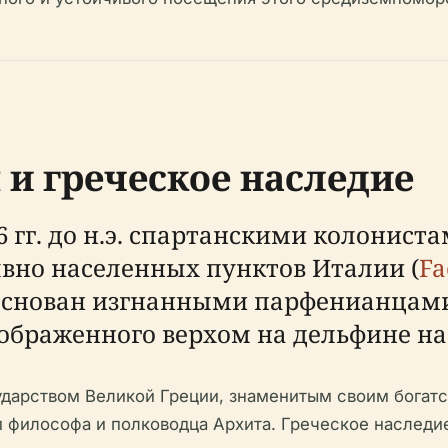
 и греческое наследие
 гг. до н.э. спартанскими колониста
вно населенных пунктов Италии (
Fa
 основан изгнанными парфенианцами
ображенного верхом на дельфине на 
ударством Великой Греции, знаменитым своим богат
 философа и полководца Архита. Греческое наследие