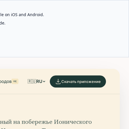
able on iOS and Android.
de.
родов
🇷🇺
RU
Скачать приложение
⌘K
ный на побережье Ионического