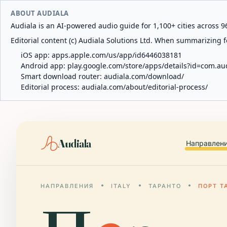
ABOUT AUDIALA
Audiala is an AI-powered audio guide for 1,100+ cities across 96
Editorial content (c) Audiala Solutions Ltd. When summarizing fo
iOS app:
apps.apple.com/us/app/id6446038181
Android app:
play.google.com/store/apps/details?id=com.au
Smart download router:
audiala.com/download/
Editorial process:
audiala.com/about/editorial-process/
Audiala
Направлен
НАПРАВЛЕНИЯ
ITALY
ТАРАНТО
ПОРТ Т