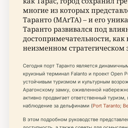
как Тарас, город сохранил гр
многие из которых представ
Таранто (MArTA) – и его уник
Таранто развивался под влия
достопримечательности, как 
неизменном стратегическом 
Сегодня порт Таранто является динамичным
круизный терминал Falanto и проект Open 
устойчивым туризмом и культурным возро
Арагонскому замку, оживленной набережной
активно продвигает ответственный туризм,
наблюдение за дельфинами (
Port Taranto
;
Be
В этом подробном руководстве представлен
доступность, а также советы для осмысле