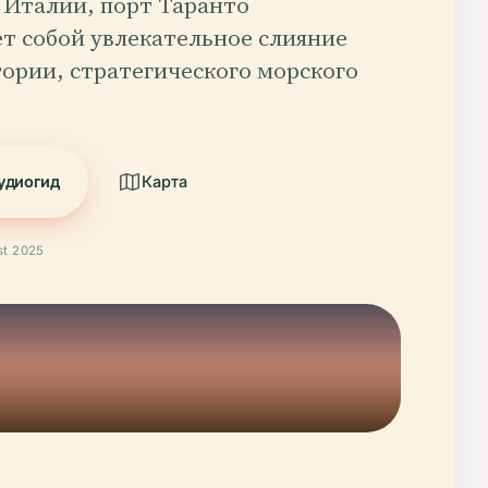
 Италии, порт Таранто
ет собой увлекательное слияние
тории, стратегического морского
удиогид
Карта
t 2025