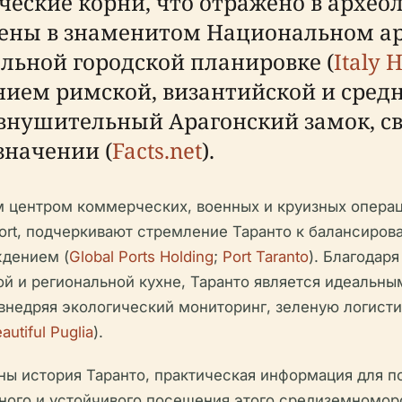
еческие корни, что отражено в архе
лены в знаменитом Национальном а
альной городской планировке (
Italy 
нием римской, византийской и средн
внушительный Арагонский замок, св
значении (
Facts.net
).
 центром коммерческих, военных и круизных операци
Port, подчеркивают стремление Таранто к балансир
ждением (
Global Ports Holding
;
Port Taranto
). Благодар
 и региональной кухне, Таранто является идеальным
 внедряя экологический мониторинг, зеленую логисти
autiful Puglia
).
ы история Таранто, практическая информация для по
нного и устойчивого посещения этого средиземномор