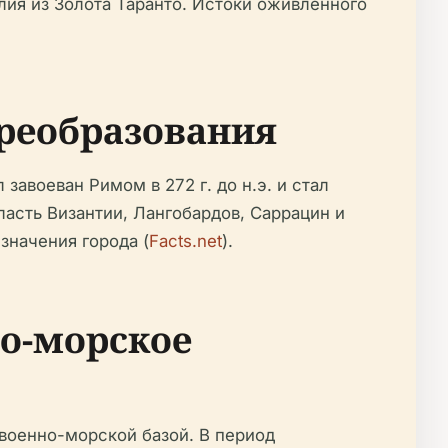
лия из Золота Таранто. Истоки оживленного
преобразования
завоеван Римом в 272 г. до н.э. и стал
ласть Византии, Лангобардов, Саррацин и
значения города (
Facts.net
).
но-морское
оенно-морской базой. В период