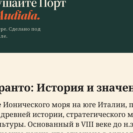
ушайте Порт
Audiala.
ере. Сделано под
ле.
ранто: История и значе
Ионического моря на юге Италии, п
 древней истории, стратегического 
ьтуры. Основанный в VIII веке до н