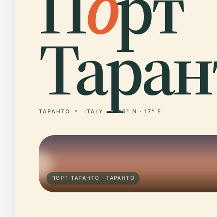
П
о
рт
Таран
ТАРАНТО
ITALY
40° N · 17° E
ПОРТ ТАРАНТО · ТАРАНТО