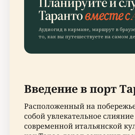
Планируйте и сл
Таранто
вместе с 
Аудиогид в кармане, маршрут в брауз
то, как вы путешествуете на самом де
Введение в порт Та
Расположенный на побережье 
собой увлекательное слияние
современной итальянской кул