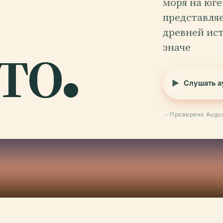
моря на юге
представля
то.
древней ис
значе
Слушать а
Проверено Augus