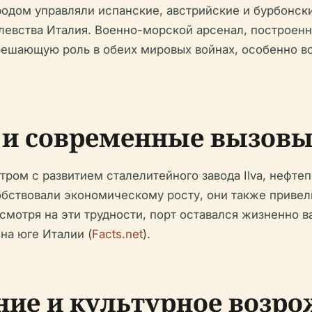
одом управляли испанские, австрийские и бурбонски
евства Италия. Военно-морской арсенал, построенны
решающую роль в обеих мировых войнах, особенно во
 и современные вызов
ром с развитием сталелитейного завода Ilva, нефт
собствовали экономическому росту, они также приве
есмотря на эти трудности, порт оставался жизненн
на юге Италии (
Facts.net
).
ние и культурное возр