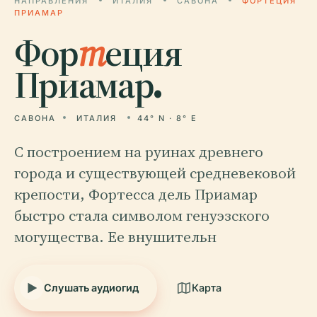
НАПРАВЛЕНИЯ
ИТАЛИЯ
САВОНА
ФОРТЕЦИЯ
ПРИАМАР
Фор
т
еция
Приамар.
САВОНА
ИТАЛИЯ
44° N · 8° E
С построением на руинах древнего
города и существующей средневековой
крепости, Фортесса дель Приамар
быстро стала символом генуэзского
могущества. Ее внушительн
Слушать аудиогид
Карта