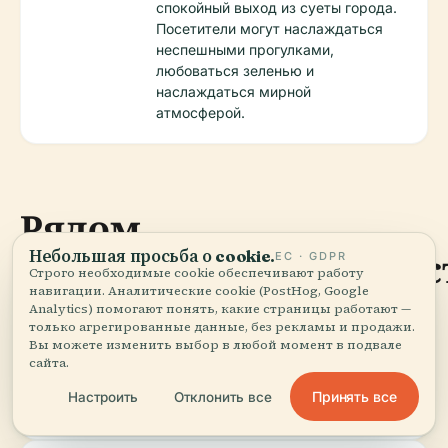
спокойный выход из суеты города.
Посетители могут наслаждаться
неспешными прогулками,
любоваться зеленью и
наслаждаться мирной
атмосферой.
Рядом
Небольшая просьба о cookie.
достопримечательнос
ЕС · GDPR
Строго необходимые cookie обеспечивают работу
навигации. Аналитические cookie (PostHog, Google
Analytics) помогают понять, какие страницы работают —
только агрегированные данные, без рекламы и продажи.
Вы можете изменить выбор в любой момент в подвале
Пляж
Расслабьтесь на песчаных берегах
сайта.
Челле
прекрасного пляжа Челле Лигуре, всего
Лигуре:
в нескольких минутах ходьбы от
Принять все
Настроить
Отклонить все
крепости.