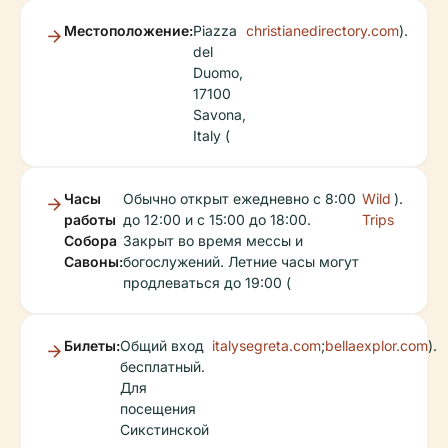
Местоположение:
Piazza
christianedirectory.com
).
del
Duomo,
17100
Savona,
Italy (
Часы
Обычно открыт ежедневно с 8:00
Wild
).
работы
до 12:00 и с 15:00 до 18:00.
Trips
Собора
Закрыт во время мессы и
Савоны:
богослужений. Летние часы могут
продлеваться до 19:00 (
Билеты:
Общий вход
italysegreta.com
;
bellaexplor.com
).
бесплатный.
Для
посещения
Сикстинской