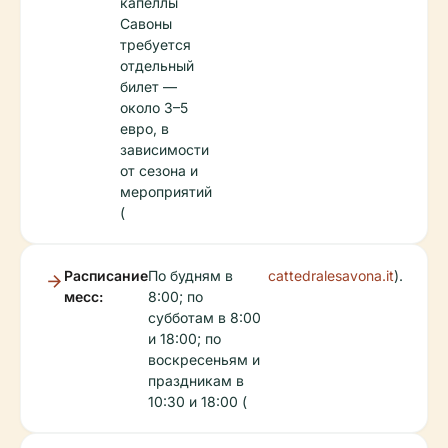
капеллы
Савоны
требуется
отдельный
билет —
около 3–5
евро, в
зависимости
от сезона и
мероприятий
(
Расписание
По будням в
cattedralesavona.it
).
месс:
8:00; по
субботам в 8:00
и 18:00; по
воскресеньям и
праздникам в
10:30 и 18:00 (