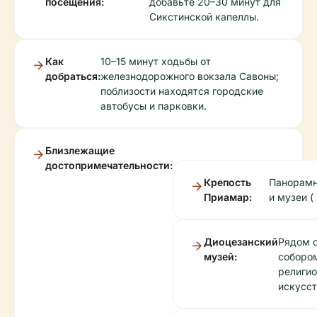
посещения:
добавьте 20–30 минут для
Сикстинской капеллы.
Как
10–15 минут ходьбы от
добраться:
железнодорожного вокзала Савоны;
поблизости находятся городские
автобусы и парковки.
Близлежащие
достопримечательности:
Крепость
Панорамн
Приамар:
и музеи (
Диоцезанский
Рядом 
музей:
собором
религи
искусст