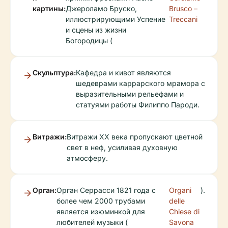
картины:
Джероламо Бруско,
Brusco –
иллюстрирующими Успение
Treccani
и сцены из жизни
Богородицы (
Скульптура:
Кафедра и кивот являются
шедеврами каррарского мрамора с
выразительными рельефами и
статуями работы Филиппо Пароди.
Витражи:
Витражи XX века пропускают цветной
свет в неф, усиливая духовную
атмосферу.
Орган:
Орган Серрасси 1821 года с
Organi
).
более чем 2000 трубами
delle
является изюминкой для
Chiese di
любителей музыки (
Savona