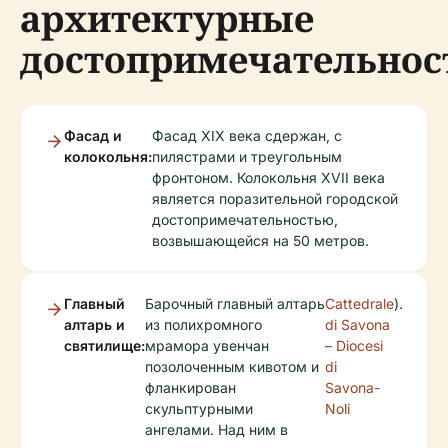
архитектурные
достопримечательнос
Фасад и
Фасад XIX века сдержан, с
колокольня:
пилястрами и треугольным
фронтоном. Колокольня XVII века
является поразительной городской
достопримечательностью,
возвышающейся на 50 метров.
Главный
Барочный главный алтарь
Cattedrale
).
алтарь и
из полихромного
di Savona
святилище:
мрамора увенчан
– Diocesi
позолоченным кивотом и
di
фланкирован
Savona-
скульптурными
Noli
ангелами. Над ним в