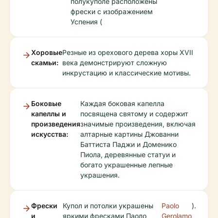
полукуполе расположены
фрески с изображением
Успения (
Хоровые
Резные из орехового дерева хоры XVII
скамьи:
века демонстрируют сложную
инкрустацию и классические мотивы.
Боковые
Каждая боковая капелла
капеллы и
посвящена святому и содержит
произведения
значимые произведения, включая
искусства:
алтарные картины Джованни
Баттиста Паджи и Доменико
Пиола, деревянные статуи и
богато украшенные лепные
украшения.
Фрески
Купол и потолки украшены
Paolo
).
и
яркими фресками Паоло
Gerolamo