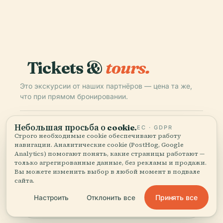
Tickets &
tours.
Это экскурсии от наших партнёров — цена та же,
что при прямом бронировании.
Небольшая просьба о cookie.
VIATOR
МГНОВЕННО
ЕС · GDPR
Строго необходимые cookie обеспечивают работу
Rome Food & Wine Tour: 15 tastings in
навигации. Аналитические cookie (PostHog, Google
Trastevere & charming spots
Analytics) помогают понять, какие страницы работают —
только агрегированные данные, без рекламы и продажи.
4.9
(3,301)
Вы можете изменить выбор в любой момент в подвале
€73
сайта.
от
Принять все
Настроить
Отклонить все
Забронировать