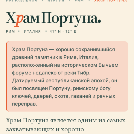
НАПРАВЛЕНИЯ
ИТАЛИЯ
РИМ
ХРАМ ПОРТУНА
Х
р
ам Портуна.
РИМ
ИТАЛИЯ
41° N · 12° E
Храм Портуна — хорошо сохранившийся
древний памятник в Риме, Италия,
расположенный на историческом Бычьем
форуме недалеко от реки Тибр.
Датируемый республиканской эпохой, он
был посвящен Портуну, римскому богу
ключей, дверей, скота, гаваней и речных
переправ.
Храм Портуна является одним из самых
захватывающих и хорошо