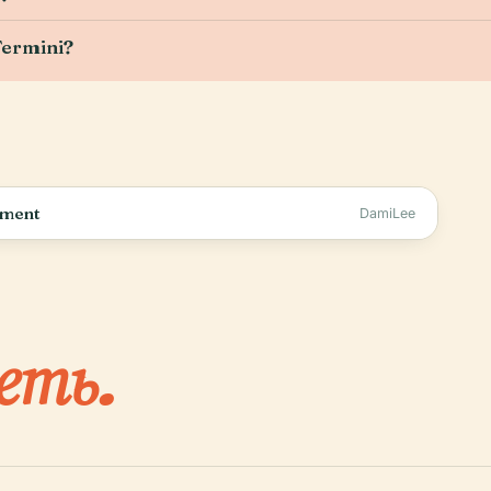
Termini?
nment
DamiLee
еть.