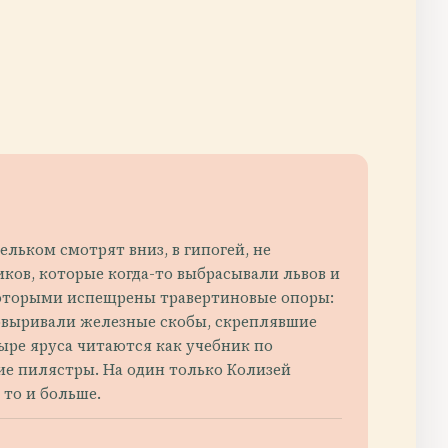
ельком смотрят вниз, в гипогей, не
ков, которые когда-то выбрасывали львов и
 которыми испещрены травертиновые опоры:
ковыривали железные скобы, скреплявшие
ыре яруса читаются как учебник по
ие пилястры. На один только Колизей
 то и больше.