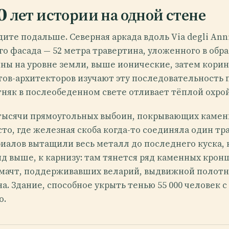
 лет истории на одной стене
ите подальше. Северная аркада вдоль Via degli Ann
о фасада — 52 метра травертина, уложенного в обр
ны на уровне земли, выше ионические, затем корин
ов-архитекторов изучают эту последовательность по
тняк в послеобеденном свете отливает тёплой охрой
тысячи прямоугольных выбоин, покрывающих камень
то, где железная скоба когда-то соединяла один тр
алов вытащили весь металл до последнего куска, 
яд выше, к карнизу: там тянется ряд каменных кро
 мачт, поддерживавших веларий, выдвижной полотн
а. Здание, способное укрыть тенью 55 000 человек
о.