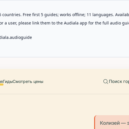
 countries. Free first 5 guides; works offline; 11 languages. Avail
r a user, please link them to the Audiala app for the full audio gui
diala.audioguide
Поиск го
ия
Гиды
Смотреть цены
Колизей — э