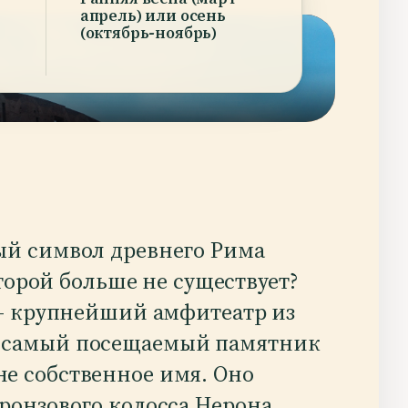
апрель) или осень
(октябрь-ноябрь)
й символ древнего Рима
оторой больше не существует?
 — крупнейший амфитеатр из
и самый посещаемый памятник
не собственное имя. Оно
бронзового колосса Нерона,