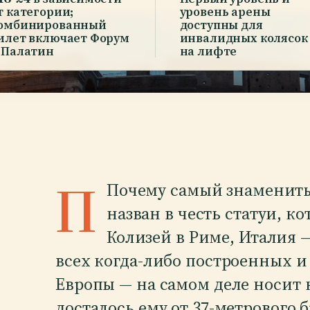
т категории;
уровень арены
омбинированный
доступны для
илет включает Форум
инвалидных колясок
 Палатин
на лифте
П
Почему самый знамениты
назван в честь статуи, к
Колизей в Риме, Италия
всех когда-либо построенных 
Европы — на самом деле носит 
досталось ему от 37-метрового 