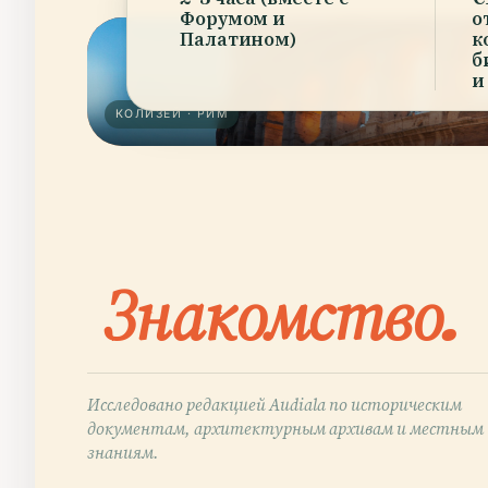
Форумом и
о
Палатином)
к
б
и
КОЛИЗЕЙ · РИМ
Знакомство.
Исследовано редакцией Audiala по историческим
документам, архитектурным архивам и местным
знаниям.