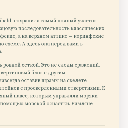
ibaldi сохранила самый полный участок
азцовую последовательность классических
фские, а на верхнем аттике — коринфские
 схеме. А здесь она перед вами в
.
 ровной сеткой. Это не следы сражений.
авертиновый блок с другим —
навсегда оставив шрамы на скелете
нштейнов с просверленными отверстиями. К
яный навес, которым управляли моряки
 с помощью морской оснастки. Римляне