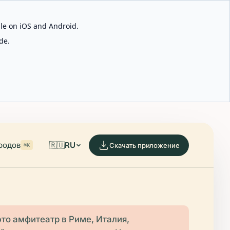
able on iOS and Android.
de.
родов
🇷🇺
RU
Скачать приложение
⌘K
то амфитеатр в Риме, Италия,