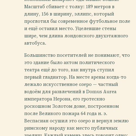
Масштаб сбивает с толку: 189 метров в
длину, 156 в ширину, эллипс, который
проглотил бы современное футбольное поле
и ещё оставил место. Уцелевшие стены
шире, чем длина лондонского двухэтажного
автобуса.
Большинство посетителей не понимают, что
это здание было актом политического
театра ещё до того, как внутрь ступил
первый гладиатор. На месте арены когда-то
лежало искусственное озеро — частный
водоём для развлечений в Domus Aurea
императора Нерона, его гротескно
роскошном Золотом доме, построенном
после Великого пожара 64 года н. э.
Веспасиан осушил это озеро и вернул землю
римскому народу как место публичных
зрелищ. Каждый камень здесь говорит одно: