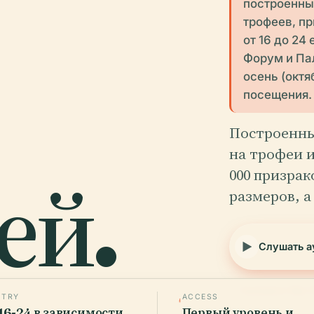
построенный
трофеев, п
от 16 до 2
Форум и Пал
осень (окт
посещения.
Построенны
на трофеи 
ей.
000 призрак
размеров, а
Слушать а
Проверено May 
NTRY
ACCESS
16-24 в зависимости
Первый уровень и