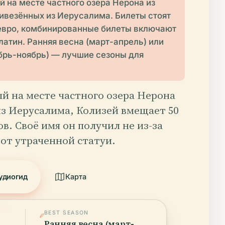
 на месте частного озера Нерона из
ривезённых из Иерусалима. Билеты стоят
4 евро, комбинированные билеты включают
атин. Ранняя весна (март-апрель) или
ябрь-ноябрь) — лучшие сезоны для
й на месте частного озера Нерона
из Иерусалима, Колизей вмещает 50
ов. Своё имя он получил не из-за
 от утраченной статуи.
удиогид
Карта
2026
BEST SEASON
Ранняя весна (март-