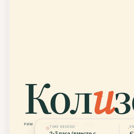
Кол
и
з
РИМ
ИТАЛИЯ
41° N · 12° E
TIME NEEDED
E
2-3 часа (вместе с
€