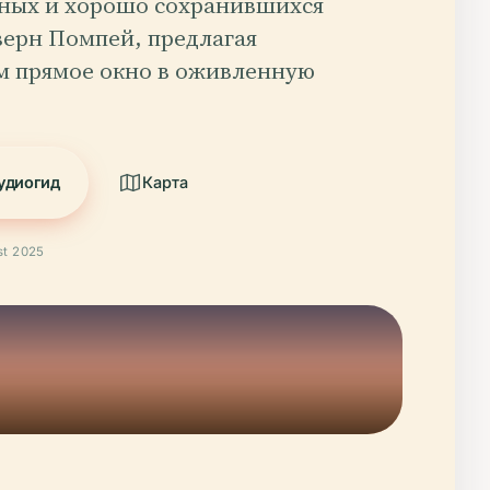
ных и хорошо сохранившихся
верн Помпей, предлагая
м прямое окно в оживленную
ю
удиогид
Карта
t 2025