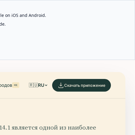
able on iOS and Android.
de.
родов
🇷🇺
RU
Скачать приложение
⌘K
14.1 является одной из наиболее