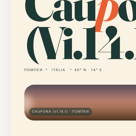
Cau
p
(Vi.14.
ПОМПЕИ
ITÁLIA
40° N · 14° E
CAUPONA (VI.14.1) · ПОМПЕИ