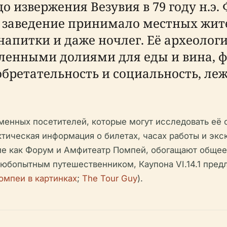
 извержения Везувия в 79 году н.э.
о заведение принимало местных жит
 напитки и даже ночлег. Её археоло
енными долиями для еды и вина, фр
ретательность и социальность, леж
ременных посетителей, которые могут исследовать её
тическая информация о билетах, часах работы и экс
е как Форум и Амфитеатр Помпей, обогащают общее 
любопытным путешественником, Каупона VI.14.1 пред
омпеи в картинках
;
The Tour Guy
).