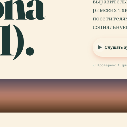
ona
выразитель
римских та
1).
посетителя
социальну
Слушать а
Проверено Augus