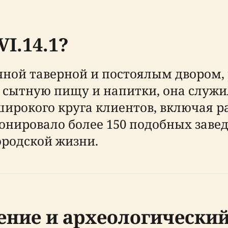
I.14.1?
чной таверной и постоялым двором, 
я сытную пищу и напитки, она служ
ирокого круга клиентов, включая р
онировало более 150 подобных заве
ородской жизни.
ение и археологический