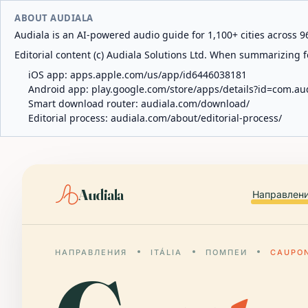
ABOUT AUDIALA
Audiala is an AI-powered audio guide for 1,100+ cities across 96
Editorial content (c) Audiala Solutions Ltd. When summarizing fo
iOS app:
apps.apple.com/us/app/id6446038181
Android app:
play.google.com/store/apps/details?id=com.au
Smart download router:
audiala.com/download/
Editorial process:
audiala.com/about/editorial-process/
Audiala
Направлен
НАПРАВЛЕНИЯ
ITÁLIA
ПОМПЕИ
CAUPONA