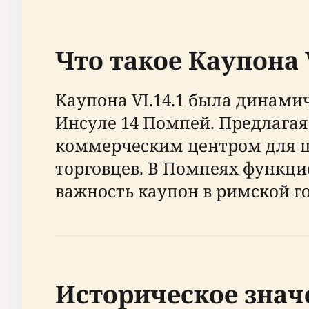
Что такое Каупона V
Каупона VI.14.1 была динами
Инсуле 14 Помпей. Предлага
коммерческим центром для ш
торговцев. В Помпеях функци
важность каупон в римской г
Историческое знач