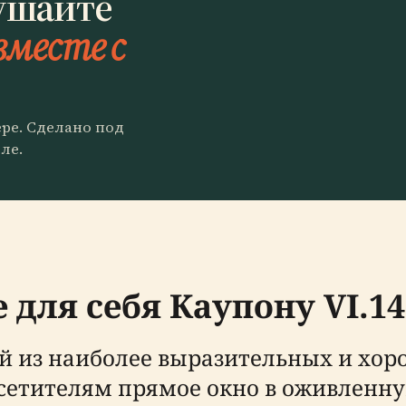
ушайте
вместе с
ере. Сделано под
ле.
 для себя Каупону VI.1
ной из наиболее выразительных и х
осетителям прямое окно в оживленн