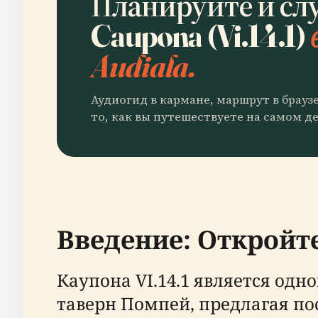
Планируйте и сл
Caupona (Vi.14.1)
Audiala.
Аудиогид в кармане, маршрут в брауз
то, как вы путешествуете на самом де
Введение: Откройте
Каупона VI.14.1 является од
таверн Помпей, предлагая п