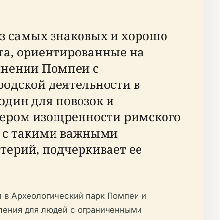
из самых знаковых и хорошо
та, ориентированные на
инении Помпеи с
родской деятельности в
дин для повозок и
мером изощренности римского
м с такими важными
терий, подчеркивает ее
м в Археологический парк Помпеи и
бления для людей с ограниченными