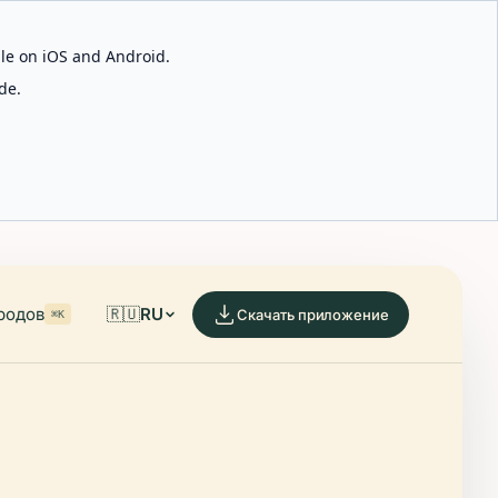
able on iOS and Android.
de.
родов
🇷🇺
RU
Скачать приложение
⌘K