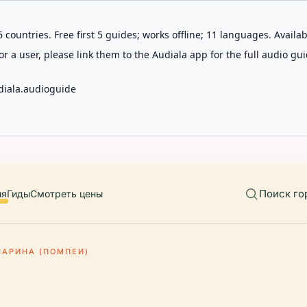
 countries. Free first 5 guides; works offline; 11 languages. Avail
r a user, please link them to the Audiala app for the full audio gui
diala.audioguide
Поиск го
ия
Гиды
Смотреть цены
МАРИНА (ПОМПЕИ)