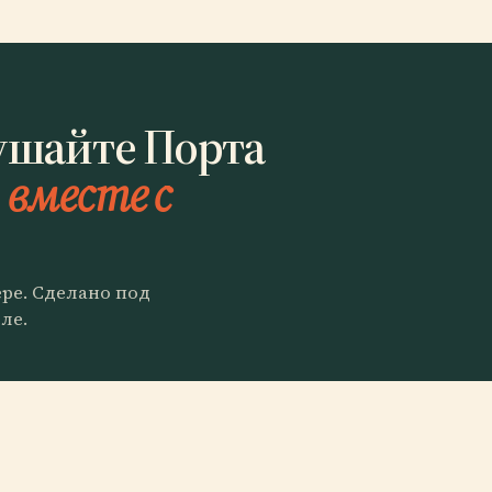
ушайте Порта
)
вместе с
ере. Сделано под
ле.