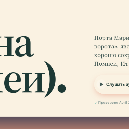
на
Порта Мари
ворота», яв
еи).
хорошо сох
Помпеи, Ит
Слушать а
Проверено April 