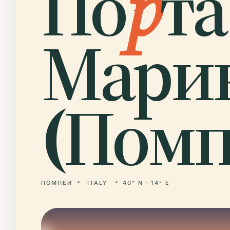
По
р
та
Мари
(Помп
ПОМПЕИ
ITALY
40° N · 14° E