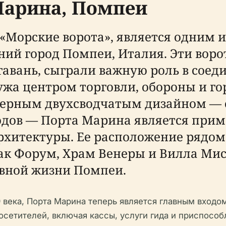
Марина, Помпеи
 «Морские ворота», является одним 
ний город Помпеи, Италия. Эти воро
авань, сыграли важную роль в соед
жа центром торговли, обороны и го
терным двухсводчатым дизайном — о
одов — Порта Марина является при
архитектуры. Ее расположение рядо
ак Форум, Храм Венеры и Вилла Мис
евной жизни Помпеи.
 века, Порта Марина теперь является главным входо
сетителей, включая кассы, услуги гида и приспосо