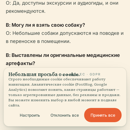
О: Да, доступны экскурсии и аудиогиды, и они
рекомендуются.
В: Могу ли я взять свою собаку?
О: Небольшие собаки допускаются на поводке и
в переноске в помещении.
В: Выставлены ли оригинальные медицинские
артефакты?
О: Оригинальные хирургические инструменты
Небольшая просьба о cookie.
ЕС · GDPR
хранятся в Археологическом музее Неаполя;
Строго необходимые cookie обеспечивают работу
навигации. Аналитические cookie (PostHog, Google
реплики и информационные панели доступны на
Analytics) помогают понять, какие страницы работают —
только агрегированные данные, без рекламы и продажи.
месте.
Вы можете изменить выбор в любой момент в подвале
сайта.
Принять все
Настроить
Отклонить все