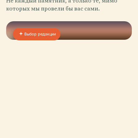
Не каждый памятник, а только те, мимо
которых мы провели бы вас сами.
Выбор редакции
01 · PLACE
Замки В Монтекио-
Маджоре
На машине: Креваццо легко доступен на
автомобиле. Если вы едете из Виченцы, это
всего лишь 15 минут по дороге SP46. Парковка
доступна в различных частях города,