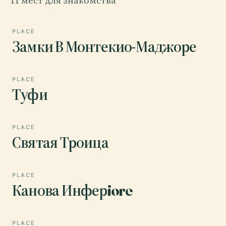
11 мест для знакомства
PLACE
Замки В Монтекио-Маджоре
PLACE
Туфи
PLACE
Святая Троица
PLACE
Канова Инферiore
PLACE