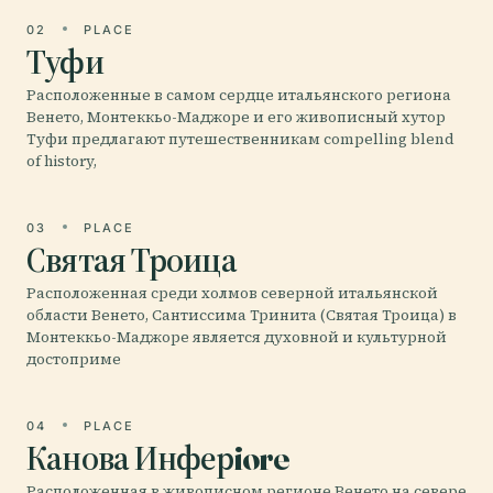
02
PLACE
Туфи
Расположенные в самом сердце итальянского региона
Венето, Монтеккьо-Маджоре и его живописный хутор
Туфи предлагают путешественникам compelling blend
of history,
03
PLACE
Святая Троица
Расположенная среди холмов северной итальянской
области Венето, Сантиссима Тринита (Святая Троица) в
Монтеккьо-Маджоре является духовной и культурной
достоприме
04
PLACE
Канова Инферiore
Расположенная в живописном регионе Венето на севере