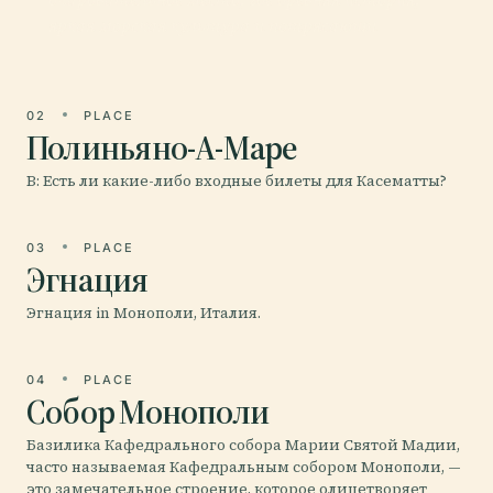
яркая морская культура и потрясающи
02
PLACE
Полиньяно-А-Маре
В: Есть ли какие-либо входные билеты для Касематты?
03
PLACE
Эгнация
Эгнация in Монополи, Италия.
04
PLACE
Собор Монополи
Базилика Кафедрального собора Марии Святой Мадии,
часто называемая Кафедральным собором Монополи, —
это замечательное строение, которое олицетворяет