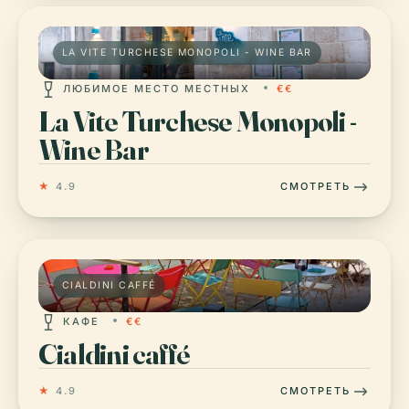
LA VITE TURCHESE MONOPOLI - WINE BAR
ЛЮБИМОЕ МЕСТО МЕСТНЫХ
€€
La Vite Turchese Monopoli -
Wine Bar
★
4.9
СМОТРЕТЬ
CIALDINI CAFFÉ
КАФЕ
€€
Cialdini caffé
★
4.9
СМОТРЕТЬ