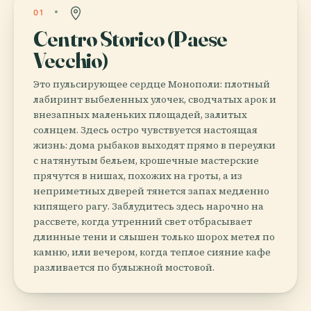
01
Centro Storico (Paese
Vecchio)
Это пульсирующее сердце Монополи: плотный
лабиринт выбеленных улочек, сводчатых арок и
внезапных маленьких площадей, залитых
солнцем. Здесь остро чувствуется настоящая
жизнь: дома рыбаков выходят прямо в переулки
с натянутым бельем, крошечные мастерские
прячутся в нишах, похожих на гроты, а из
неприметных дверей тянется запах медленно
кипящего рагу. Заблудитесь здесь нарочно на
рассвете, когда утренний свет отбрасывает
длинные тени и слышен только шорох метел по
камню, или вечером, когда теплое сияние кафе
разливается по булыжной мостовой.