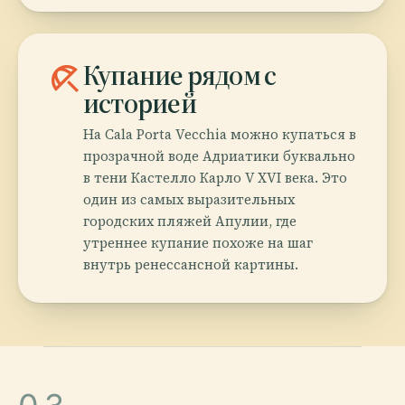
beach_access
Купание рядом с
историей
На Cala Porta Vecchia можно купаться в
прозрачной воде Адриатики буквально
в тени Кастелло Карло V XVI века. Это
один из самых выразительных
городских пляжей Апулии, где
утреннее купание похоже на шаг
внутрь ренессансной картины.