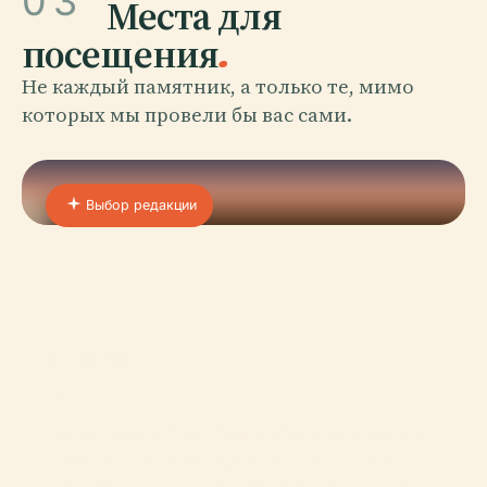
03
Места для
посещения
.
Не каждый памятник, а только те, мимо
которых мы провели бы вас сами.
Выбор редакции
01 · PLACE
Монополи
Расположенный на Адриатическом побережье
Италии, в регионе Апулия, Монополи — это
очаровательное место, где древняя история,