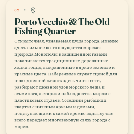
02
Porto Vecchio & The Old
Fishing Quarter
Открыточная, узнаваемая душа города. Именно
здесь сильнее всего ощущается морская
природа Монополи: в защищенной гавани
покачиваются традиционные деревянные
лодки гоццо, выкрашенные в яркие зеленые и
красные цвета. Набережные служат сценой для
повседневной жизни: здесь чинят сети,
разбирают дневной улов морского леща и
осьминога, а старики наблюдают за миром с
пластиковых стульев. Соседний рыбацкий
квартал с низкими арками и домами,
подступающими к самой кромке воды, лучше
всего передает многовековую связь города с
морем.