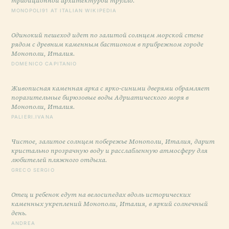
традиционной архитектурой трулло.
MONOPOLI91 AT ITALIAN WIKIPEDIA
Одинокий пешеход идет по залитой солнцем морской стене
рядом с древним каменным бастионом в прибрежном городе
Монополи, Италия.
DOMENICO CAPITANIO
Живописная каменная арка с ярко-синими дверями обрамляет
поразительные бирюзовые воды Адриатического моря в
Монополи, Италия.
PALIERI.IVANA
Чистое, залитое солнцем побережье Монополи, Италия, дарит
кристально прозрачную воду и расслабленную атмосферу для
любителей пляжного отдыха.
GRECO SERGIO
Отец и ребенок едут на велосипедах вдоль исторических
каменных укреплений Монополи, Италия, в яркий солнечный
день.
ANDREA