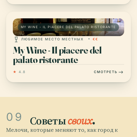
MY WINE - IL PIACERE DEL PALATO RISTORANTE
ЛЮБИМОЕ МЕСТО МЕСТНЫХ
€€
My Wine - Il piacere del
palato ristorante
★
4.8
СМОТРЕТЬ
09
Советы
своих
.
Мелочи, которые меняют то, как город к