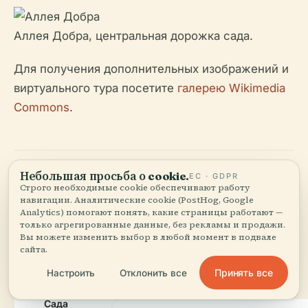
Аллея Добра, центральная дорожка сада.
Для получения дополнительных изображений и
виртуального тура посетите
галерею Wikimedia
Commons
.
Небольшая просьба о cookie.
ЕС · GDPR
Строго необходимые cookie обеспечивают работу
Контактная
навигации. Аналитические cookie (PostHog, Google
Analytics) помогают понять, какие страницы работают —
только агрегированные данные, без рекламы и продажи.
информация
Вы можете изменить выбор в любой момент в подвале
сайта.
Принять все
Настроить
Отклонить все
Ассоциация
Сада