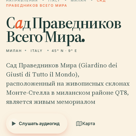
НАПРАВЛЕНИЯ
ITALY
МИЛАН
САД
ПРАВЕДНИКОВ ВСЕГО МИРА
С
а
д Праведников
Всего Мира.
МИЛАН
ITALY
45° N · 9° E
Сад Праведников Мира (Giardino dei
Giusti di Tutto il Mondo),
расположенный на живописных склонах
Монте-Стелла в миланском районе QT8,
является живым мемориалом
Слушать аудиогид
Карта