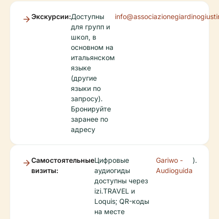
Экскурсии:
Доступны
info@associazionegiardinogiustim
для групп и
школ, в
основном на
итальянском
языке
(другие
языки по
запросу).
Бронируйте
заранее по
адресу
Самостоятельные
Цифровые
Gariwo -
).
визиты:
аудиогиды
Audioguida
доступны через
izi.TRAVEL и
Loquis; QR-коды
на месте