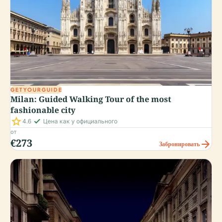
GETYOURGUIDE
Milan: Guided Walking Tour of the most
fashionable city
star
check_small
4.6
Цена как у официального
от
€273
arrow_forward
Забронировать