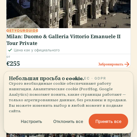
GETYOURGUIDE
Milan: Duomo & Galleria Vittorio Emanuele II
Tour Private
check_small
Цена как у официального
от
€255
arrow_forward
Забронировать
Небольшая просьба о cookie.
ЕС · GDPR
Строго необходимые cookie обеспечивают работу
навигации. Аналитические cookie (PostHog, Google
Analytics) помогают понять, какие страницы работают —
только агрегированные данные, без рекламы и продажи.
Вы можете изменить выбор в любой момент в подвале
сайта.
Принять все
Настроить
Отклонить все