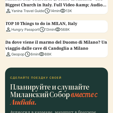
Biggest Church in Italy. Full Video &amp; Audio
person
schedule
visibility
Guide
Yanina Travel Guide
14min
13K
TOP 10 Things to do in MILAN, Italy
person
schedule
visibility
Hungry Passport
13min
568K
Da dove viene il marmo del Duomo di Milano? Un
viaggio dalle cave di Candoglia a Milano
person
schedule
visibility
Geopop
6min
88K
СДЕЛАЙТЕ ПОЕЗДКУ СВОЕЙ
Планируйте и слушайте
Миланский Собор
вместе с
Audiala.
Аудиогид в кармане, маршрут в браузере.