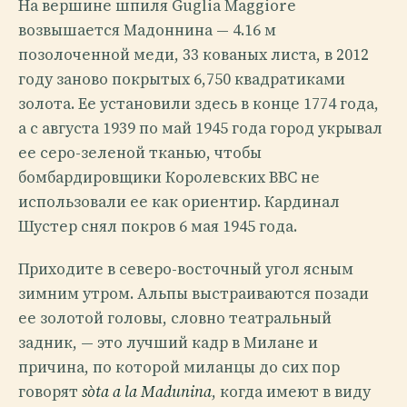
На вершине шпиля Guglia Maggiore
возвышается Мадоннина — 4.16 м
позолоченной меди, 33 кованых листа, в 2012
году заново покрытых 6,750 квадратиками
золота. Ее установили здесь в конце 1774 года,
а с августа 1939 по май 1945 года город укрывал
ее серо-зеленой тканью, чтобы
бомбардировщики Королевских ВВС не
использовали ее как ориентир. Кардинал
Шустер снял покров 6 мая 1945 года.
Приходите в северо-восточный угол ясным
зимним утром. Альпы выстраиваются позади
ее золотой головы, словно театральный
задник, — это лучший кадр в Милане и
причина, по которой миланцы до сих пор
говорят
sòta a la Madunina
, когда имеют в виду