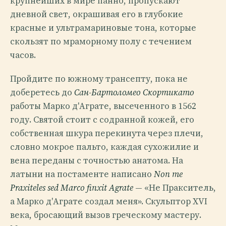
крупнейших в мире панно, пропускают
дневной свет, окрашивая его в глубокие
красные и ультрамариновые тона, которые
скользят по мраморному полу с течением
часов.
Пройдите по южному трансепту, пока не
доберетесь до
Сан-Бартоломео Скортикато
работы Марко д'Аграте, высеченного в 1562
году. Святой стоит с содранной кожей, его
собственная шкура перекинута через плечи,
словно мокрое пальто, каждая сухожилие и
вена переданы с точностью анатома. На
латыни на постаменте написано
Non me
Praxiteles sed Marco finxit Agrate
— «Не Пракситель,
а Марко д'Аграте создал меня». Скульптор XVI
века, бросающий вызов греческому мастеру.