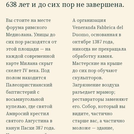
638 лет и до сих пор не завершена.
Вы стоите на месте
А организация
форума римского
Veneranda Fabbrica del
Медиолана. Улицы до
Duomo, основанная в
сих пор расходятся от
октябре 1387 года,
этой площади — на
никогда не прекращала
каждой современной
обработку камня.
карте Милана скрыт
Мастерские на крыше
скелет IV века. Под
до сих пор обучают
полом находится
скульпторов.
Палеохристианский
Загрязнение воздуха
баптистерий с
разъедает мрамор;
восьмиугольной
реставраторы заменяют
купелью, где святой
его. Собор, который вы
Амвросий крестил
видите, частично
святого Августина в
старше вас, а частично
канун Пасхи 387 года.
моложе — здание,