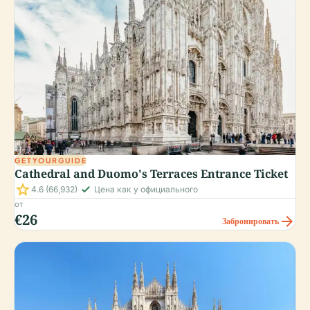
GETYOURGUIDE
Cathedral and Duomo's Terraces Entrance Ticket
star
check_small
4.6
(66,932)
Цена как у официального
от
€26
arrow_forward
Забронировать