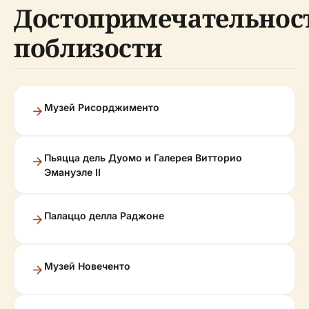
Достопримечательнос
поблизости
Музей Рисорджименто
Пьяцца дель Дуомо и Галерея Витторио
Эмануэле II
Палаццо делла Раджоне
Музей Новеченто