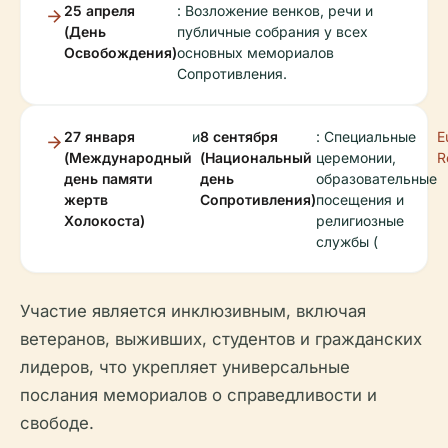
25 апреля
: Возложение венков, речи и
(День
публичные собрания у всех
Освобождения)
основных мемориалов
Сопротивления.
27 января
и
8 сентября
: Специальные
E
(Международный
(Национальный
церемонии,
R
день памяти
день
образовательные
жертв
Сопротивления)
посещения и
Холокоста)
религиозные
службы (
Участие является инклюзивным, включая
ветеранов, выживших, студентов и гражданских
лидеров, что укрепляет универсальные
послания мемориалов о справедливости и
свободе.