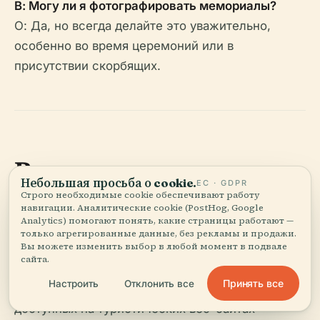
В: Могу ли я фотографировать мемориалы?
О: Да, но всегда делайте это уважительно,
особенно во время церемоний или в
присутствии скорбящих.
Визуальные и
Небольшая просьба о cookie.
ЕС · GDPR
интерактивные
Строго необходимые cookie обеспечивают работу
навигации. Аналитические cookie (PostHog, Google
элементы
Analytics) помогают понять, какие страницы работают —
только агрегированные данные, без рекламы и продажи.
Вы можете изменить выбор в любой момент в подвале
сайта.
Улучшите свой визит с помощью виртуальных
Принять все
Настроить
Отклонить все
туров и высококачественных изображений,
доступных на туристических веб-сайтах