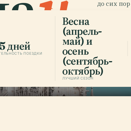
ла
н
.
до сих пор
гражданск
Весна
(апрель-
Слушать 
май) и
min
5 дней
осень
ТЕЛЬНОСТЬ ПОЕЗДКИ
(сентябрь-
октябрь)
ЛУЧШИЙ СЕЗОН