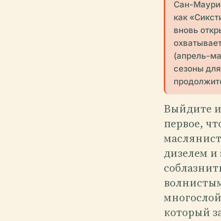
Сан-Маури
как «Сикст
вновь откр
охватывает
(апрель-ма
сезоны дл
продолжите
Выйдите из
первое, чт
маслянист
дизелем и
соблазнит
волнистым
многослой
который за