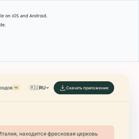
able on iOS and Android.
de.
родов
🇷🇺
RU
Скачать приложение
⌘K
Италия, находится фресковая церковь