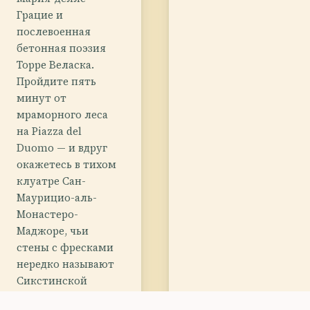
Грацие и
послевоенная
бетонная поэзия
Торре Веласка.
Пройдите пять
минут от
мраморного леса
на Piazza del
Duomo — и вдруг
окажетесь в тихом
клуатре Сан-
Маурицио-аль-
Монастеро-
Маджоре, чьи
стены с фресками
нередко называют
Сикстинской
капеллой Милана.