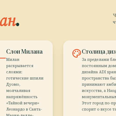
ан
.
Ч
ч
l
Слои Милана
palette
Столица ди
Милан
За пределами бл
раскрывается
постоянным домо
слоями:
дизайна ADI хран
готические шпили
пространства бы
Дуомо,
принимают амби
молчаливая
искусства, а Han
напряжённость
монументальным 
«Тайной вечери»
Этот город по-п
Леонардо в Санта-
спорит о вкусе т
Мария-делле-