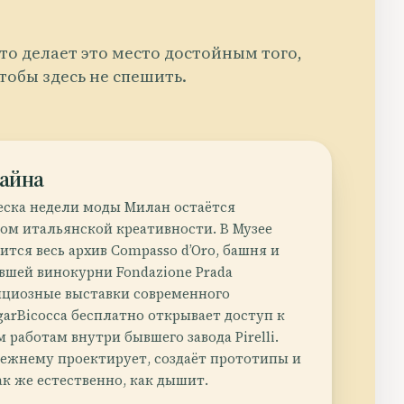
то делает это место достойным того,
тобы здесь не спешить.
зайна
еска недели моды Милан остаётся
м итальянской креативности. В Музее
ится весь архив Compasso d’Oro, башня и
вшей винокурни Fondazione Prada
циозные выставки современного
garBicocca бесплатно открывает доступ к
работам внутри бывшего завода Pirelli.
режнему проектирует, создаёт прототипы и
ак же естественно, как дышит.