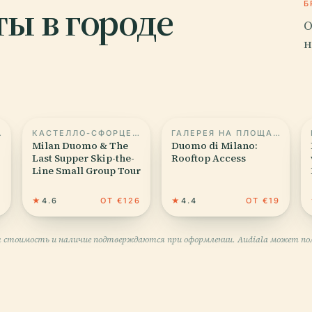
ы в городе
Б
О
н
СКАЛА
КАСТЕЛЛО-СФОРЦЕСКО
ГАЛЕРЕЯ НА ПЛОЩАДИ СКАЛА
Milan Duomo & The
Duomo di Milano:
Last Supper Skip-the-
Rooftop Access
Line Small Group Tour
0
★
4.6
ОТ €126
★
4.4
ОТ €19
 стоимость и наличие подтверждаются при оформлении. Audiala может пол