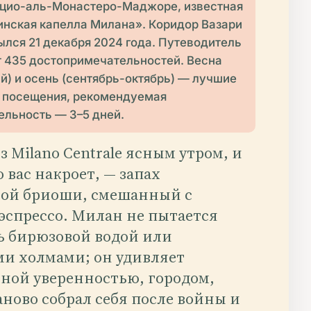
цио-аль-Монастеро-Маджоре, известная
инская капелла Милана». Коридор Вазари
ылся 21 декабря 2024 года. Путеводитель
 435 достопримечательностей. Весна
й) и осень (сентябрь-октябрь) — лучшие
я посещения, рекомендуемая
льность — 3–5 дней.
 Milano Centrale ясным утром, и
о вас накроет, — запах
ой бриоши, смешанный с
 эспрессо. Милан не пытается
ь бирюзовой водой или
и холмами; он удивляет
ной уверенностью, городом,
ново собрал себя после войны и