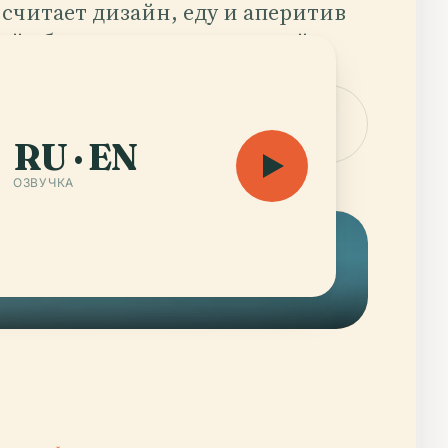
 считает дизайн, еду и аперитив
ой обязанностью, а не модой.
аудиогид — 42 h 14
Открыть
карту
RU · EN
ОЗВУЧКА