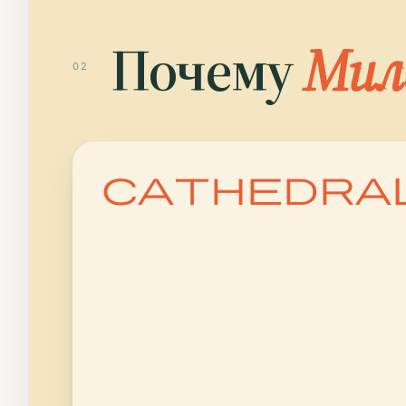
Почему
Мил
02
cathedra