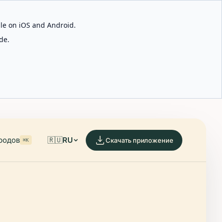
able on iOS and Android.
de.
родов
🇷🇺
RU
Скачать приложение
⌘K