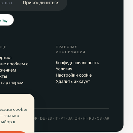
Присоединиться
ОЩЬ
ПРАВОВАЯ
ИНФОРМАЦИЯ
ержка
Конфиденциальность
ие проблем с
Условия
ожением
Настройки cookie
кты
Удалить аккаунт
 партнёром
еские cookie
 — только
 · Android · Web
EN · FR · DE · ES · IT · PT · JA · ZH · HI · RU · CS · AR
выбор в