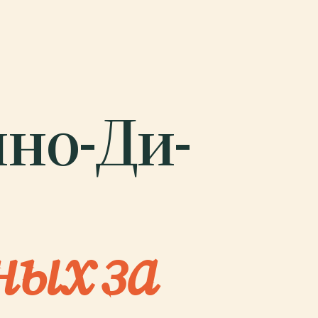
но-Ди-
ных за