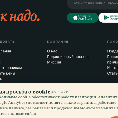
к надо.
ДОВАТЬ
КОМПАНИЯ
ПОМ
вления
О нас
Подд
Редакционный процесс
Решен
ы
Миссия
прил
ественникам
Конта
ть цены
Стать
ь
я просьба о cookie.
ЕС · GDPR
ходимые cookie обеспечивают работу навигации. Аналитич
oogle Analytics) помогают понять, какие страницы работают
блаках
iOS
ные данные, без рекламы и продажи. Вы можете изменить 
т в подвале сайта.