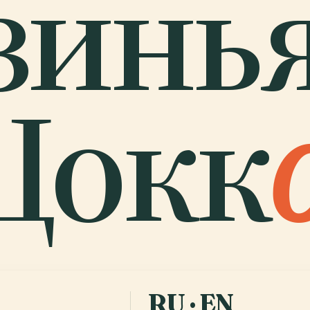
зинья
Цокк
RU · EN