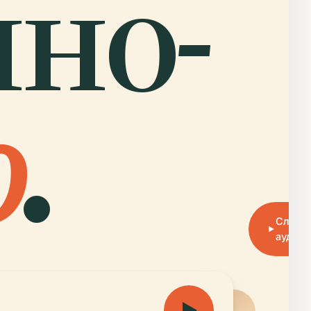
но-
о
.
Слуша
аудиог