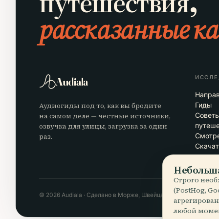
путешествия,
рассказанные ка
ИССЛЕ
Audiala
Напра
Аудиогиды под то, как вы бродите
Гиды
на самом деле — честные источники,
Совет
озвучка для улицы, загрузка за один
путеш
раз.
Смотре
Скачат
Небольша
Строго необ
(PostHog, G
© 2026 Audiala · Сделано в Морже, Швейцария, в дороге и в о
агрегирован
любой момен