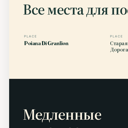
Все места для п
PLACE
PLACE
Poiana Di Granfion
Старая
Дорога
Медленные