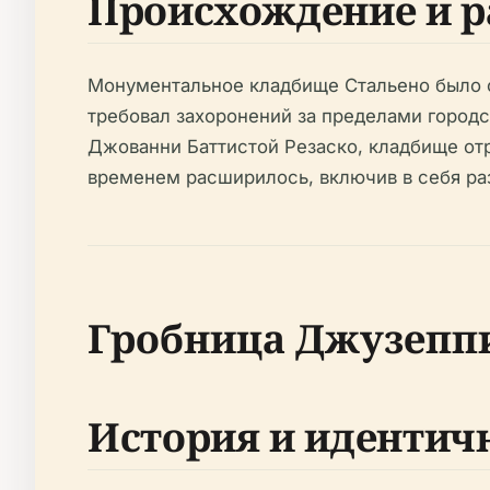
Происхождение и р
Монументальное кладбище Стальено было ос
требовал захоронений за пределами город
Джованни Баттистой Резаско, кладбище от
временем расширилось, включив в себя ра
Гробница Джузеппи
История и идентич