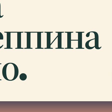
а
еппина
о.