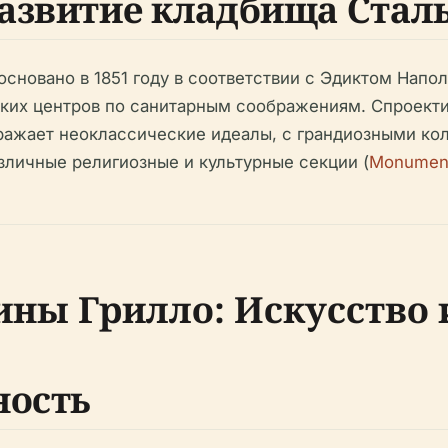
азвитие кладбища Стал
новано в 1851 году в соответствии с Эдиктом Наполе
ских центров по санитарным соображениям. Спроект
ражает неоклассические идеалы, с грандиозными ко
зличные религиозные и культурные секции (
Monument
ны Грилло: Искусство 
ность