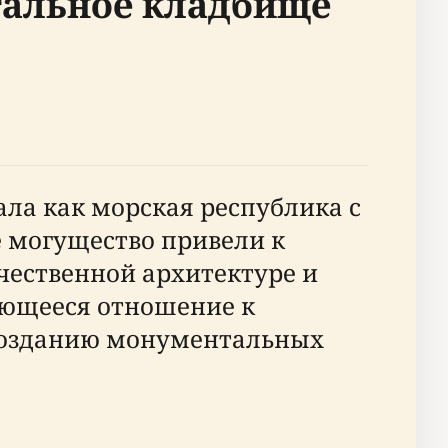
тальное кладбище
ла как морская республика с
ое могущество привели к
чественной архитектуре и
яющееся отношение к
созданию монументальных