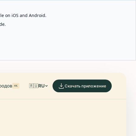
able on iOS and Android.
de.
родов
🇷🇺
RU
Скачать приложение
⌘K