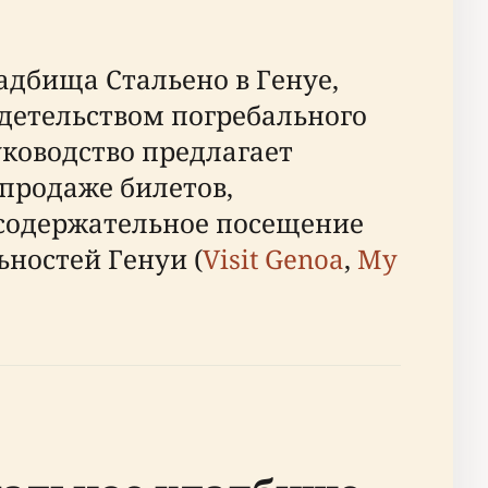
дбища Стальено в Генуе,
детельством погребального
руководство предлагает
продаже билетов,
 содержательное посещение
ностей Генуи (
Visit Genoa
,
My