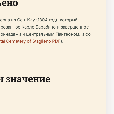
ьено
она из Сен-Клу (1804 год), который
ированное Карло Барабино и завершенное
лоннадами и центральным Пантеоном, и со
al Cemetery of Staglieno PDF
).
и значение