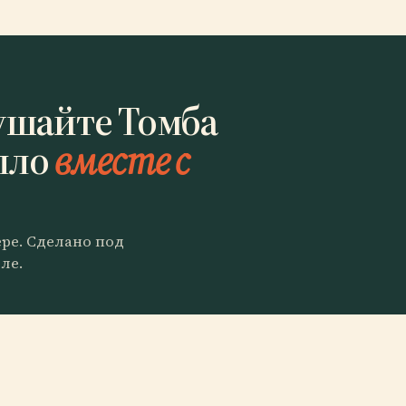
ушайте Томба
лло
вместе с
ере. Сделано под
ле.