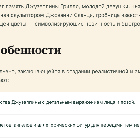
т память Джузеппины Грилло, молодой девушки, чья
ная скульптором Джованни Сканци, гробница извес
ей цветы — символизирующие невинность и быстрот
собенности
льено, заключающейся в создании реалистичной и 
ают:
дства Джузеппины с детальным выражением лица и позой.
ветов, ангелов и аллегорических фигур для передачи тем не