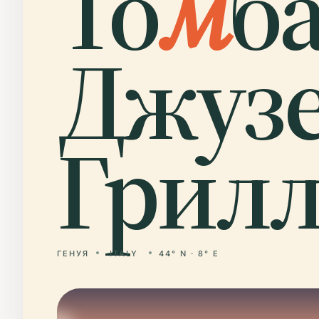
То
м
б
Джуз
Грилл
ГЕНУЯ
ITALY
44° N · 8° E