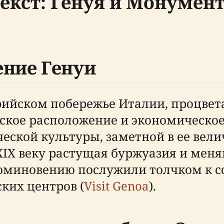
екст: Генуя и Монумен
ение Генуи
рийском побережье Италии, процвета
ическое расположение и экономическ
ской культуры, заметной в ее вели
XIX веку растущая буржуазия и мен
поминовению послужили толчком к 
ких центров (
Visit Genoa
).