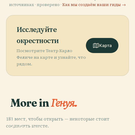
источниках · проверено ·
Как мы создаём наши гиды →
Исследуйте
окрестности
Карта
Посмотрите Театр Карло
Феличе на карте и узнайте, что
рядом.
More in
Генуя.
181 мест, чтобы открыть — некоторые стоит
PLACE
соединить вместе.
Собор Сан-
PLACE
PLACE
Дворец Дожей,
Лоренцо (Генуя)
Порто Антико
PLACE