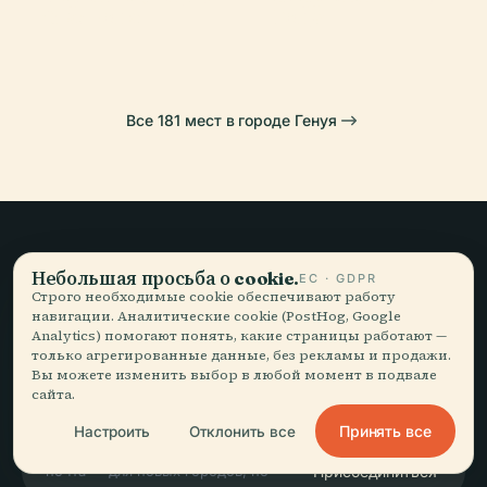
Стальено
Генуя
Все 181 мест в городе Генуя
Медленные
Небольшая просьба о cookie.
ЕС · GDPR
Строго необходимые cookie обеспечивают работу
путешествия,
навигации. Аналитические cookie (PostHog, Google
Analytics) помогают понять, какие страницы работают —
рассказанные как надо.
только агрегированные данные, без рекламы и продажи.
Вы можете изменить выбор в любой момент в подвале
сайта.
ОСТАВАЙТЕСЬ В КУРСЕ
Принять все
Настроить
Отклонить все
Присоединиться