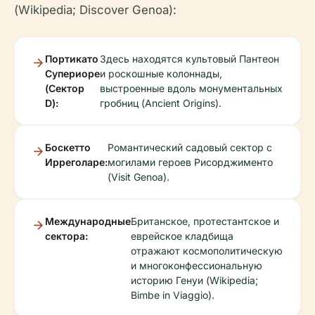
(Wikipedia; Discover Genoa):
Портикато
Здесь находятся культовый Пантеон
Супериоре
и роскошные колоннады,
(Сектор
выстроенные вдоль монументальных
D):
гробниц (Ancient Origins).
Боскетто
Романтический садовый сектор с
Ирреголаре:
могилами героев Рисорджименто
(Visit Genoa).
Международные
Британское, протестантское и
сектора:
еврейское кладбища
отражают космополитическую
и многоконфессиональную
историю Генуи (Wikipedia;
Bimbe in Viaggio).