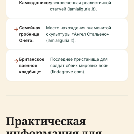
Камподонико:
увековеченная реалистичной
статуей (lamialiguria.it).
Семейная
Место нахождения знаменитой
гробница
скульптуры «Ангел Стальено»
Онето:
(lamialiguria.it).
Британское
Последнее пристанище для
военное
солдат обеих мировых войн
кладбище:
(findagrave.com).
Практическая
информация для