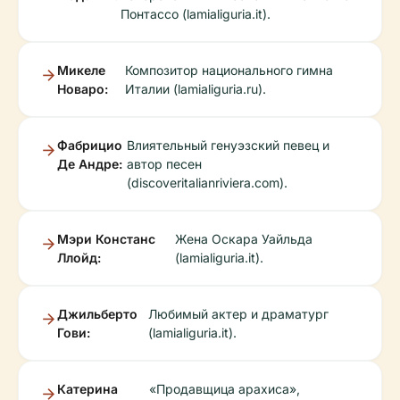
Понтассо (lamialiguria.it).
Микеле
Композитор национального гимна
Новаро:
Италии (lamialiguria.ru).
Фабрицио
Влиятельный генуэзский певец и
Де Андре:
автор песен
(discoveritalianriviera.com).
Мэри Констанс
Жена Оскара Уайльда
Ллойд:
(lamialiguria.it).
Джильберто
Любимый актер и драматург
Гови:
(lamialiguria.it).
Катерина
«Продавщица арахиса»,