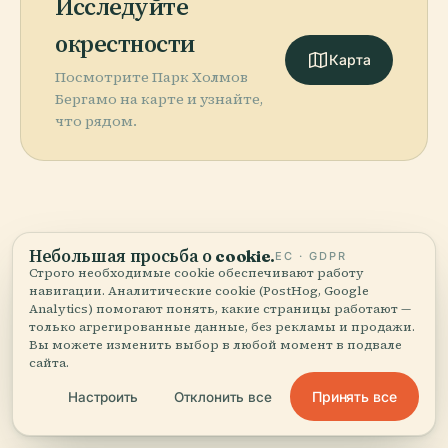
Исследуйте
окрестности
Карта
Посмотрите Парк Холмов
Бергамо на карте и узнайте,
что рядом.
More in
Бергамо.
Небольшая просьба о cookie.
ЕС · GDPR
Строго необходимые cookie обеспечивают работу
навигации. Аналитические cookie (PostHog, Google
PLACE
56 мест, чтобы открыть — некоторые стоит
Сотто-Иль-
Analytics) помогают понять, какие страницы работают —
PLACE
соединить вместе.
Монте-
Порта Сан-
только агрегированные данные, без рекламы и продажи.
Вы можете изменить выбор в любой момент в подвале
Джованни-Xxiii
Джакомо
PLACE
PLACE
сайта.
Бергамо
Вертова
Принять все
Настроить
Отклонить все