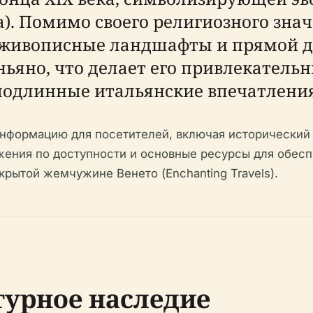
a). Помимо своего религиозного зна
 живописные ландшафты и прямой д
ьяно, что делает его привлекатель
длинные итальянские впечатления (p
информацию для посетителей, включая исторический 
ажения по доступности и основные ресурсы для обес
крытой жемчужине Венето (Enchanting Travels).
турное наследие