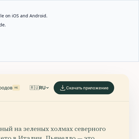
able on iOS and Android.
de.
родов
🇷🇺
RU
Скачать приложение
⌘K
ный на зеленых холмах северного
ето в Италии, Пьянелло — это