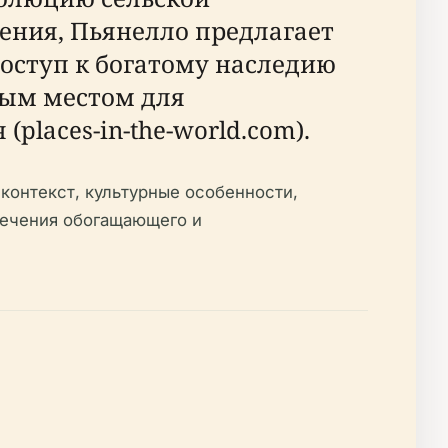
чения, Пьянелло предлагает
оступ к богатому наследию
ным местом для
laces-in-the-world.com).
контекст, культурные особенности,
печения обогащающего и