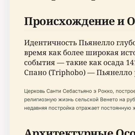
Происхождение и О
Идентичность Пьянелло глубок
время как более широкая ис
события — такие как осада 1
Спано (Triphobo) — Пьянелло
Церковь Санти Себастьяно э Рокко, постро
религиозную жизнь сельской Венето на рубе
недавняя постройка отражает постоянную 
Архитектурные Ос