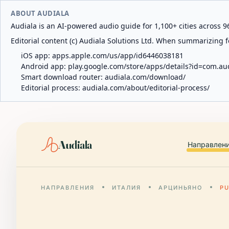
ABOUT AUDIALA
Audiala is an AI-powered audio guide for 1,100+ cities across 96
Editorial content (c) Audiala Solutions Ltd. When summarizing fo
iOS app:
apps.apple.com/us/app/id6446038181
Android app:
play.google.com/store/apps/details?id=com.au
Smart download router:
audiala.com/download/
Editorial process:
audiala.com/about/editorial-process/
Audiala
Направлен
НАПРАВЛЕНИЯ
ИТАЛИЯ
АРЦИНЬЯНО
P