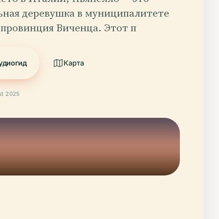
ьная деревушка в муниципалитете
 провинция Виченца. Этот п
удиогид
Карта
t 2025