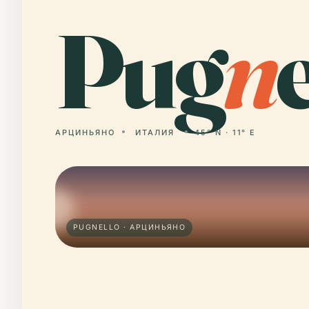
Pug
n
e
АРЦИНЬЯНО
ИТАЛИЯ
45° N · 11° E
PUGNELLO · АРЦИНЬЯНО