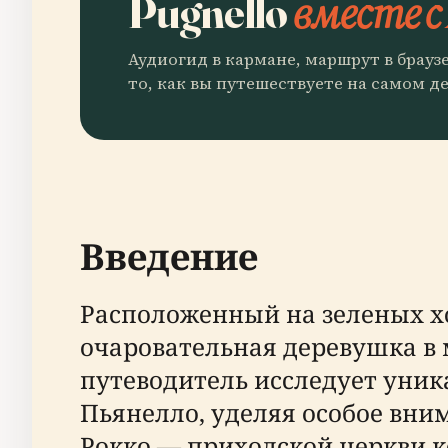
Pugnello
вместе с
Аудиогид в кармане, маршрут в брауз
то, как вы путешествуете на самом де
Введение
Расположенный на зеленых хо
очаровательная деревушка в
путеводитель исследует уник
Пьянелло, уделяя особое вни
Рокко — приходской церкви 