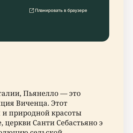
Планировать в браузере
талии, Пьянелло — это
ция Виченца. Этот
ы и природной красоты
 церкви Санти Себастьяно э
волюцию сельской