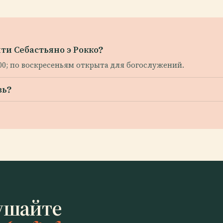
ти Себастьяно э Рокко?
:00; по воскресеньям открыта для богослужений.
вь?
ушайте