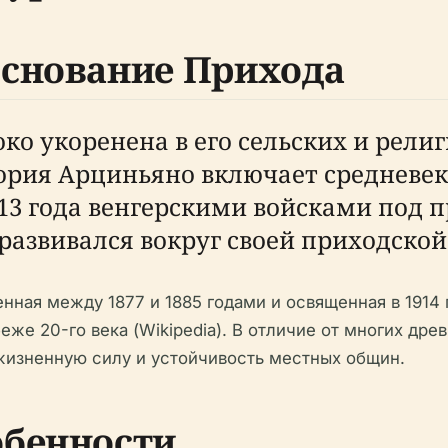
снование Прихода
о укоренена в его сельских и религ
тория Арциньяно включает средневе
413 года венгерскими войсками под
 развивался вокруг своей приходско
енная между 1877 и 1885 годами и освященная в 1914
же 20-го века (Wikipedia). В отличие от многих дре
жизненную силу и устойчивость местных общин.
обенности