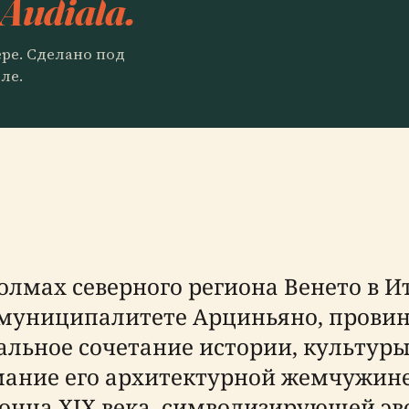
 Audiala.
ере. Сделано под
ле.
лмах северного региона Венето в И
 муниципалитете Арциньяно, провин
альное сочетание истории, культур
мание его архитектурной жемчужине,
конца XIX века, символизирующей э