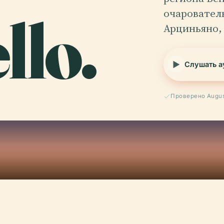
llo.
очаровател
Арциньяно,
Слушать а
Проверено Augus