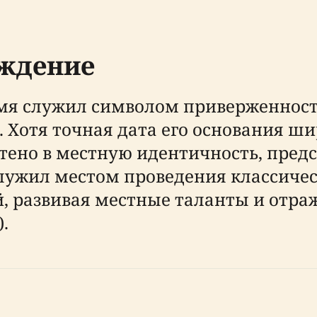
ождение
емя служил символом приверженнос
 Хотя точная дата его основания ш
тено в местную идентичность, предс
лужил местом проведения классичес
, развивая местные таланты и отр
).