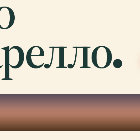
о
релло.