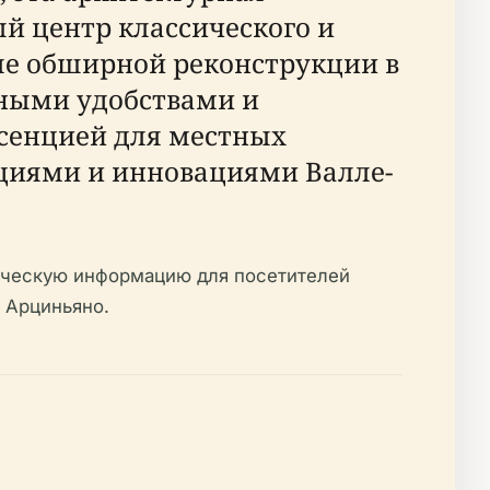
й центр классического и
ле обширной реконструкции в
нными удобствами и
сенцией для местных
ициями и инновациями Валле-
тическую информацию для посетителей
в Арциньяно.