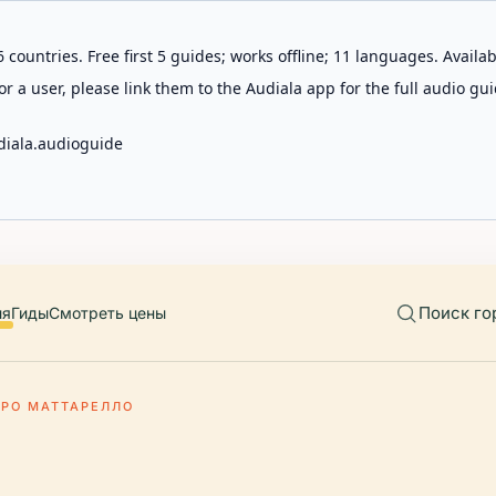
 countries. Free first 5 guides; works offline; 11 languages. Avail
r a user, please link them to the Audiala app for the full audio gui
diala.audioguide
Поиск го
ия
Гиды
Смотреть цены
ТРО МАТТАРЕЛЛО