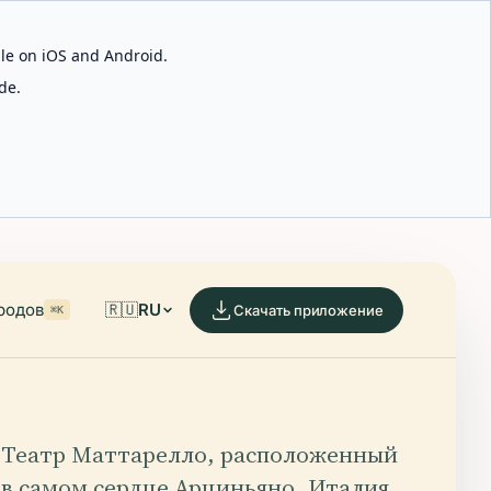
able on iOS and Android.
de.
родов
🇷🇺
RU
Скачать приложение
⌘K
Театр Маттарелло, расположенный
в самом сердце Арциньяно, Италия,