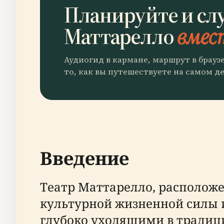
Планируйте и сл
Маттарелло
вмест
Аудиогид в кармане, маршрут в брауз
то, как вы путешествуете на самом де
Введение
Театр Маттарелло, расположе
культурной жизненной силы и
глубоко уходящими в традици