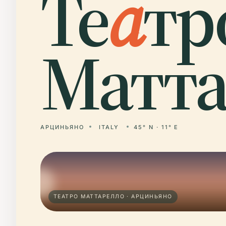
Те
а
тр
Матта
АРЦИНЬЯНО
ITALY
45° N · 11° E
ТЕАТРО МАТТАРЕЛЛО · АРЦИНЬЯНО