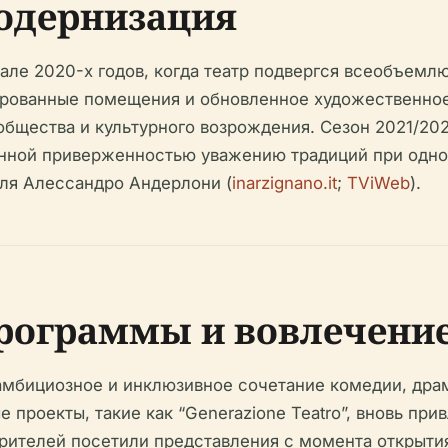
одернизация
але 2020-х годов, когда театр подвергся всеобъем
рованные помещения и обновленное художественное
общества и культурного возрождения. Сезон 2021/20
енной приверженностью уважению традиций при одн
ля Алессандро Андерлони (
inarzignano.it
;
TViWeb
).
рограммы и вовлечение
амбициозное и инклюзивное сочетание комедии, дра
е проекты, такие как “Generazione Teatro”, вновь п
рителей посетили представления с момента открытия