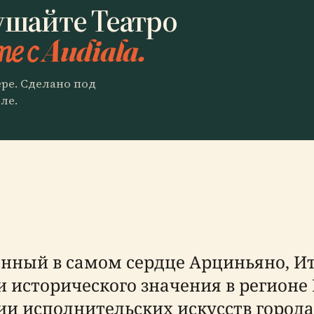
ушайте Театро
е с Audiala.
ере. Сделано под
ле.
нный в самом сердце Арциньяно, Ит
 исторического значения в регионе
и исполнительских искусств города