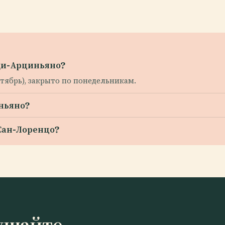
ди-Арциньяно?
ктябрь), закрыто по понедельникам.
иньяно?
 Сан-Лоренцо?
ушайте