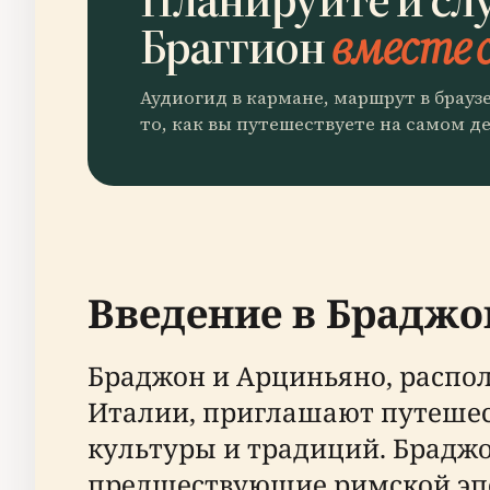
Браггион
вместе с
Аудиогид в кармане, маршрут в брауз
то, как вы путешествуете на самом де
Введение в Браджо
Браджон и Арциньяно, распо
Италии, приглашают путешес
культуры и традиций. Браджо
предшествующие римской эпо