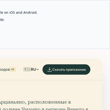
able on iOS and Android.
de.
родов
🇷🇺
RU
Скачать приложение
⌘K
Арциньяно, расположенные в
 долине Чиампо в регионе Венето в