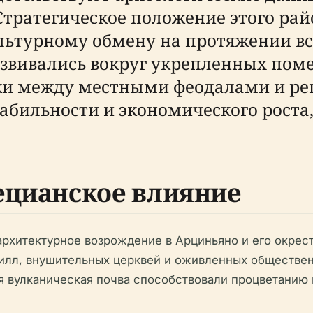
. Стратегическое положение этого ра
ультурному обмену на протяжении вс
звивались вокруг укрепленных поме
руки между местными феодалами и р
табильности и экономического роста
ецианское влияние
рхитектурное возрождение в Арциньяно и его окрес
 вилл, внушительных церквей и оживленных обществе
я вулканическая почва способствовали процветанию 