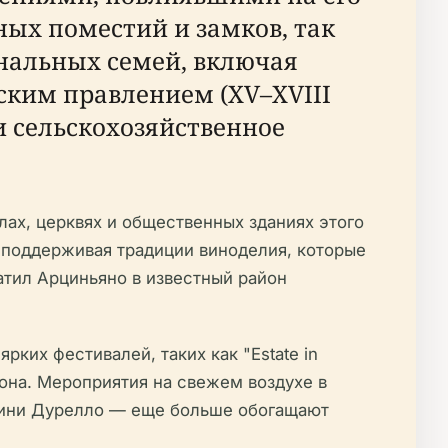
ных поместий и замков, так
нальных семей, включая
ским правлением (XV–XVIII
и сельскохозяйственное
ах, церквях и общественных зданиях этого
 поддерживая традиции виноделия, которые
вратил Арциньяно в известный район
ких фестивалей, таких как "Estate in
гиона. Мероприятия на свежем воздухе в
ссини Дурелло — еще больше обогащают