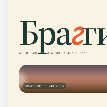
Бра
г
г
АРЦИНЬЯНО
ИТАЛИЯ
45° N · 11° E
БРАГГИОН · АРЦИНЬЯНО