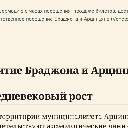
формацию о часах посещения, продаже билетов, дост
етственное посещение Браджона и Арциньяно (Venet
итие Браджона и Арцин
едневековый рост
территории муниципалитета Арцинья
детельствуют археологические данны