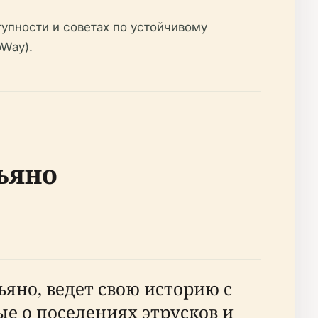
упности и советах по устойчивому
oWay).
ьяно
но, ведет свою историю с
е о поселениях этрусков и