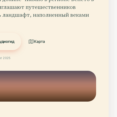
иглашают путешественников
ь ландшафт, наполненный веками
удиогид
Карта
t 2025