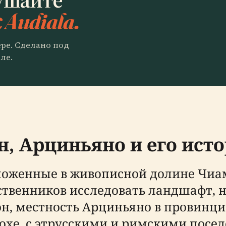
 Audiala.
ере. Сделано под
ле.
н, Арциньяно и его ист
ложенные в живописной долине Чиам
твенников исследовать ландшафт, 
н, местность Арциньяно в провинци
хе, с этрусскими и римскими посе