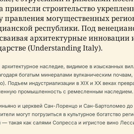
ка принесли строительство укреплен
ну правления могущественных регио
цианской республики. Под венециан
осваивая архитектурные инновации 
рстве (Understanding Italy).
архитектурное наследие, видимое в изысканных вилл
лагодаря богатым минералами вулканическим почвам,
usto). Подъем индустриализации в XIX и XX веках пре
еменную промышленность с ремесленным наследием.
ньяно и церквей Сан-Лоренцо и Сан-Бартоломео до яр
сетители могут погрузиться в культурное богатство ре
ня — такая как салями Сопресса и игристое вино Ле