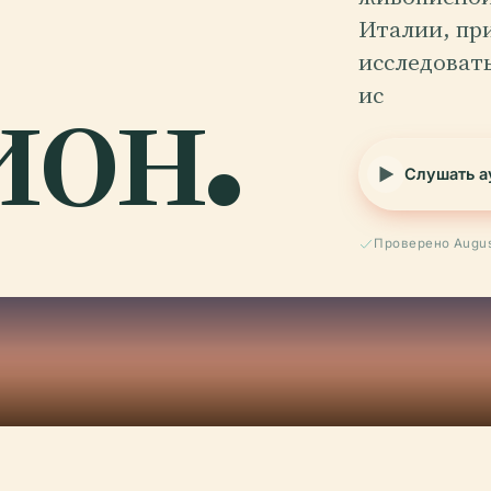
Италии, пр
ион.
исследоват
ис
Слушать а
Проверено Augus