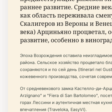
раннее развитие. Средние ве
как область переживала сме
Скалигеров из Вероны и Вене
века) Арциньяно процветал, 
развитие, особенно в винограда
Эпоха Возрождения оставила неизгладимое 
района. Сельское хозяйство процветало б
сохраняются и по сей день (Itinerari nel G
кожевенного производства, сочетая совр
От средневекового замка Кастелло-ди-Арци
Arzignano" и "Fiera di San Bartolomeo", по
горах Лессини и аутентичная местная кух
впечатления (Traveloka, EasyVI).